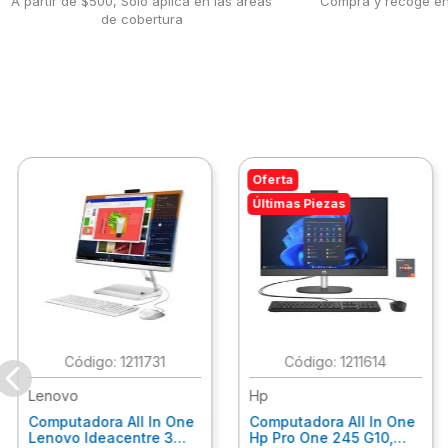
A partir de $500, Solo aplica en las áreas
Compra y recoge en
de cobertura
Oferta
Últimas Piezas
:
1211731
:
1211614
Lenovo
Hp
Computadora All In One
Computadora All In One
Lenovo Ideacentre 3
Hp Pro One 245 G10,