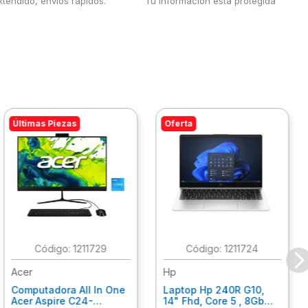
tendido, envíos rápidos.
Tu información está protegida
Últimas Piezas
Oferta
:
1211729
:
1211724
Acer
Hp
Computadora All In One
Laptop Hp 240R G10,
Acer Aspire C24-
14" Fhd, Core 5 , 8Gb