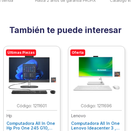
 tienda
Hasta 2 años de garantía PROFIX
Catalogó ex
También te puede interesar
Últimas Piezas
Oferta
:
1211601
:
1211696
Hp
Lenovo
Computadora All In One
Computadora All In One
Hp Pro One 245 G10,
Lenovo Ideacenter 3 ,