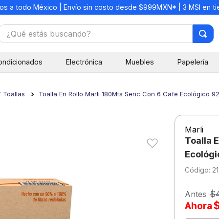
os a todo México | Envío sin costo desde $999MXN* | 3 MSI en t
¿Qué estás buscando?
TÉRMINOS MÁS BUSCADOS
ondicionados
Electrónica
Muebles
Papelería
1
.
mochilas
2
.
libretas
Y Toallas
Toalla En Rollo Marli 180Mts Senc Con 6 Cafe Ecológico 9
3
.
cuaderno
4
.
cuadernos
Marli
5
.
colores
Toalla 
6
.
boligrafo
Ecológi
:
2
7
.
escritorio
8
.
sacapuntas
$
Antes
Ahora
9
.
escolar