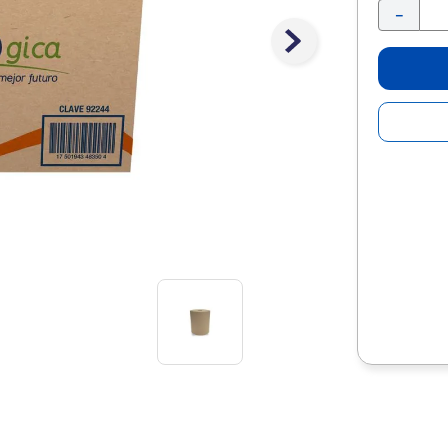
10
.
lapiz
－