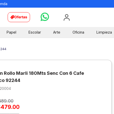
ienda
Ofertas
Papel
Escolar
Arte
Oficina
Limpieza
2244
En Rollo Marli 180Mts Senc Con 6 Cafe
co 92244
120004
489
.
00
$
479
.
00