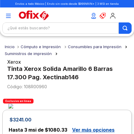
Envíos a todo México | Envío sin costo desde $999MXN* | 3 MSI en tienda
¿Qué estás buscando?
TÉRMINOS MÁS BUSCADOS
Cómputo e Impresión
Consumibles para Impresión
1
.
mochilas
Suministros de impresión
2
.
libretas
Xerox
Tinta Xerox Solida Amarillo 6 Barras
3
.
cuaderno
17.300 Pag. Xectinab146
4
.
cuadernos
:
108R00960
5
.
colores
6
.
boligrafo
Exclusivo en línea
7
.
escritorio
$
3241
.
00
8
.
sacapuntas
Hasta
3 msi de $1080.33
Ver más opciones
9
.
escolar