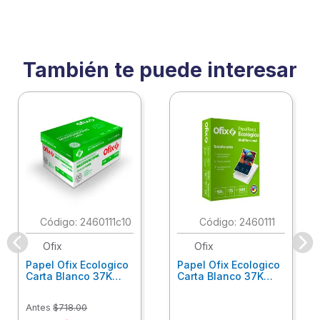
También te puede interesar
:
2460111c10
:
2460111
Ofix
Ofix
Papel Ofix Ecologico
Papel Ofix Ecologico
Carta Blanco 37K
Carta Blanco 37K
Caja 10 Paquetes Cta
C/500Hjs Cta Eco-
Eco-Ofix
Ofix
Antes
$
718
.
00