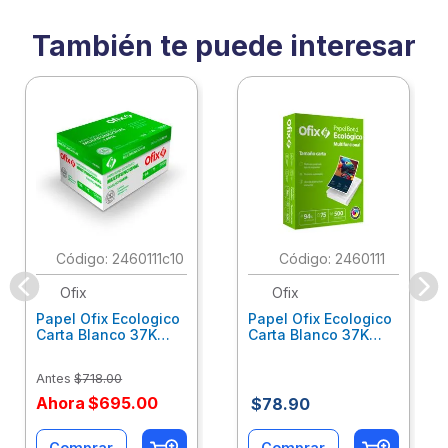
También te puede interesar
:
2460111c10
:
2460111
Ofix
Ofix
Papel Ofix Ecologico
Papel Ofix Ecologico
Carta Blanco 37K
Carta Blanco 37K
Caja 10 Paquetes Cta
C/500Hjs Cta Eco-
Eco-Ofix
Ofix
Antes
$
718
.
00
Ahora
$
695
.
00
$
78
.
90
Comprar
Comprar