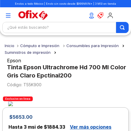
Envíos a todo México | Envío sin costo desde $999MXN* | 3 MSI en tienda
¿Qué estás buscando?
TÉRMINOS MÁS BUSCADOS
Cómputo e Impresión
Consumibles para Impresión
1
.
mochilas
Suministros de impresión
2
.
libretas
Epson
Tinta Epson Ultrachrome Hd 700 Ml Color
3
.
cuaderno
Gris Claro Epctinal200
4
.
cuadernos
:
T55K900
5
.
colores
6
.
boligrafo
Exclusivo en línea
7
.
escolar
$
5653
.
00
8
.
sacapuntas
Hasta
3 msi de $1884.33
Ver más opciones
9
.
lapiz