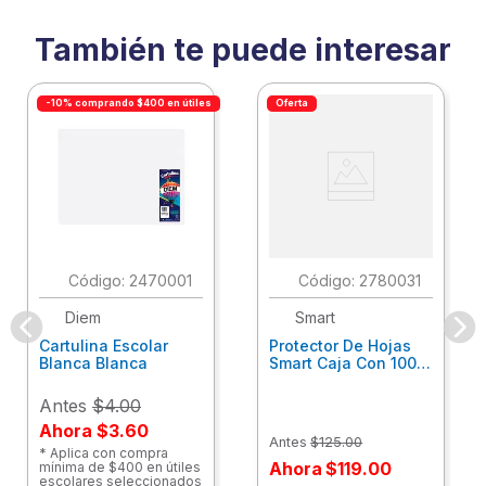
También te puede interesar
-10% comprando $400 en útiles
Oferta
:
2470001
:
2780031
Diem
Smart
Cartulina Escolar
Protector De Hojas
Blanca Blanca
Smart Caja Con 100
Pzas 23602
Antes
$4.00
Ahora
$3.60
Antes
$
125
.
00
* Aplica con compra
Ahora
$
119
.
00
mínima de $400 en útiles
escolares seleccionados