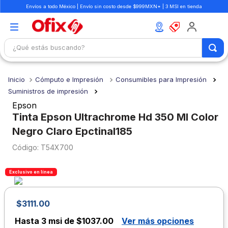
Envíos a todo México | Envío sin costo desde $999MXN* | 3 MSI en tienda
¿Qué estás buscando?
TÉRMINOS MÁS BUSCADOS
Cómputo e Impresión
Consumibles para Impresión
1
.
mochilas
Suministros de impresión
2
.
libretas
Epson
Tinta Epson Ultrachrome Hd 350 Ml Color
3
.
cuaderno
Negro Claro Epctinal185
4
.
cuadernos
:
T54X700
5
.
colores
6
.
boligrafo
Exclusivo en línea
7
.
escritorio
$
3111
.
00
8
.
sacapuntas
Hasta
3 msi de $1037.00
Ver más opciones
9
.
lapiz