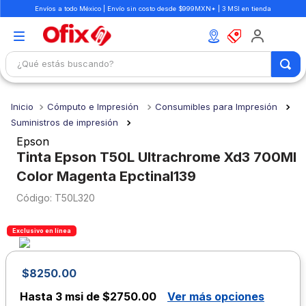
Envíos a todo México | Envío sin costo desde $999MXN* | 3 MSI en tienda
¿Qué estás buscando?
TÉRMINOS MÁS BUSCADOS
Cómputo e Impresión
Consumibles para Impresión
1
.
mochilas
Suministros de impresión
2
.
libretas
Epson
Tinta Epson T50L Ultrachrome Xd3 700Ml
3
.
cuaderno
Color Magenta Epctinal139
4
.
cuadernos
:
T50L320
5
.
colores
6
.
boligrafo
Exclusivo en línea
7
.
escolar
$
8250
.
00
8
.
sacapuntas
Hasta
3 msi de $2750.00
Ver más opciones
9
.
lapiz