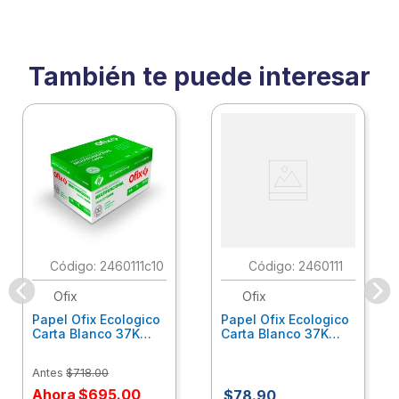
También te puede interesar
:
2460111c10
:
2460111
Ofix
Ofix
Papel Ofix Ecologico
Papel Ofix Ecologico
Carta Blanco 37K
Carta Blanco 37K
Caja 10 Paquetes Cta
C/500Hjs Cta Eco-
Eco-Ofix
Ofix
Antes
$
718
.
00
Ahora
$
695
.
00
$
78
.
90