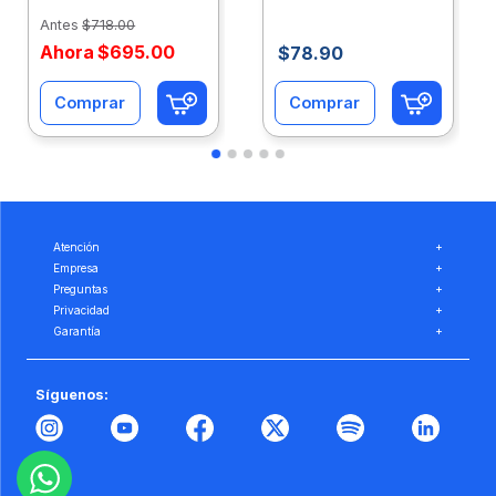
Eco-Ofix
Ofix
Antes
$
718
.
00
Ahora
$
695
.
00
$
78
.
90
Comprar
Comprar
Atención
+
Empresa
+
Preguntas
+
Privacidad
+
Garantía
+
Síguenos: