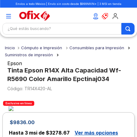
Envíos a todo México | Envío sin costo desde $999MXN* | 3 MSI en tienda
¿Qué estás buscando?
TÉRMINOS MÁS BUSCADOS
Cómputo e Impresión
Consumibles para Impresión
1
.
mochilas
Suministros de impresión
2
.
libretas
Epson
Tinta Epson R14X Alta Capacidad Wf-
3
.
cuaderno
R5690 Color Amarillo Epctinaj034
4
.
cuadernos
:
TR14X420-AL
5
.
colores
6
.
boligrafo
Exclusivo en línea
7
.
escritorio
$
9836
.
00
8
.
sacapuntas
Hasta
3 msi de $3278.67
Ver más opciones
9
.
escolar