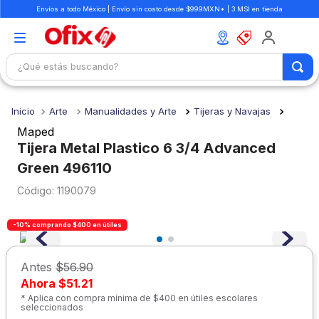
Envíos a todo México | Envío sin costo desde $999MXN* | 3 MSI en tienda
¿Qué estás buscando?
TÉRMINOS MÁS BUSCADOS
Arte
Manualidades y Arte
Tijeras y Navajas
1
.
mochilas
Maped
2
.
libretas
Tijera Metal Plastico 6 3/4 Advanced
Green 496110
3
.
cuaderno
:
1190079
4
.
cuadernos
5
.
colores
-10% comprando $400 en útiles
6
.
boligrafo
Antes
$56.90
7
.
escritorio
Ahora
$51.21
8
.
sacapuntas
* Aplica con compra mínima de $400 en útiles escolares
seleccionados
9
.
lapiz