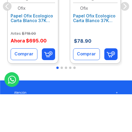
Ofix
Ofix
Papel Ofix Ecologico
Papel Ofix Ecologico
Carta Blanco 37K
Carta Blanco 37K
Caja 10 Paquetes Cta
C/500Hjs Cta Eco-
Eco-Ofix
Ofix
Antes
$
718
.
00
Ahora
$
695
.
00
$
78
.
90
Comprar
Comprar
Atención
+
Empresa
+
Preguntas
+
Privacidad
+
Garantía
+
Síguenos: