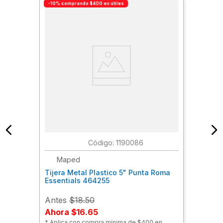
-10% comprando $400 en útiles
:
1190086
Maped
Tijera Metal Plastico 5" Punta Roma
Essentials 464255
Antes
$18.50
Ahora
$16.65
* Aplica con compra mínima de $400 en