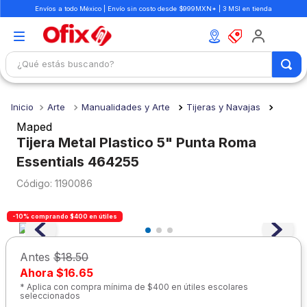
Envíos a todo México | Envío sin costo desde $999MXN* | 3 MSI en tienda
¿Qué estás buscando?
TÉRMINOS MÁS BUSCADOS
Arte
Manualidades y Arte
Tijeras y Navajas
1
.
mochilas
Maped
2
.
libretas
Tijera Metal Plastico 5" Punta Roma
Essentials 464255
3
.
cuaderno
:
1190086
4
.
colores
5
.
cuadernos
-10% comprando $400 en útiles
6
.
boligrafo
Antes
$18.50
7
.
escolar
Ahora
$16.65
8
.
sacapuntas
* Aplica con compra mínima de $400 en útiles escolares
seleccionados
9
.
lapiz