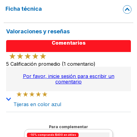
Ficha técnica
Valoraciones y reseñas
Comentarios
★
★
★
★
★
5 Calificación promedio
(1 comentario)
Por favor, inicie sesión para escribir un
comentario
★
★
★
★
★
Tijeras en color azul
Enviado
11 meses atrás
por
Grecia
Por favor color azul
Para complementar
-10% comprando $400 en útiles