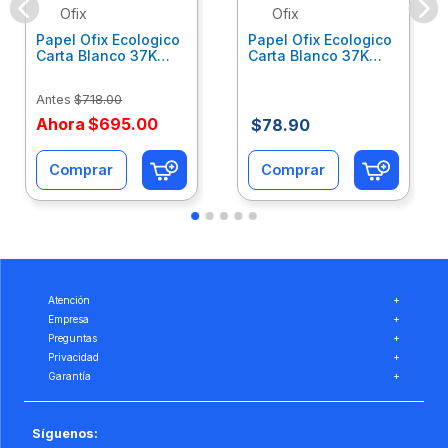
Ofix
Ofix
Papel Ofix Ecologico
Papel Ofix Ecologico
Carta Blanco 37K
Carta Blanco 37K
Caja 10 Paquetes Cta
C/500Hjs Cta Eco-
Eco-Ofix
Ofix
Antes
$
718
.
00
Ahora
$
695
.
00
$
78
.
90
Comprar
Comprar
Atención
+
Empresa
+
Preguntas
+
Privacidad
+
Garantía
+
Síguenos: