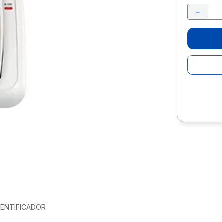
10
.
escritorio
－
ENTIFICADOR
