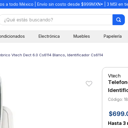
os a todo México | Envío sin costo desde $999MXN* | 3 MSI en t
¿Qué estás buscando?
TÉRMINOS MÁS BUSCADOS
ondicionados
Electrónica
Muebles
Papelería
1
.
mochilas
2
.
libretas
brico Vtech Dect 6.0 Cs6114 Blanco, Identificador Cs6114
3
.
cuaderno
4
.
cuadernos
Vtech
5
.
colores
Telefon
6
.
boligrafo
Identif
:
1
7
.
escolar
8
.
sacapuntas
$
699
.
9
.
lapiz
Hasta
3 