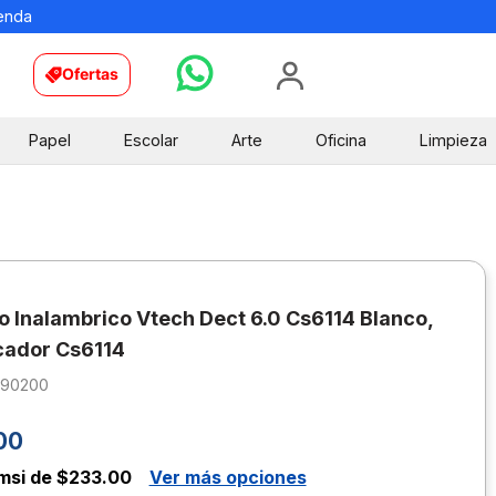
ienda
Ofertas
Papel
Escolar
Arte
Oficina
Limpieza
o Inalambrico Vtech Dect 6.0 Cs6114 Blanco,
icador Cs6114
890200
00
msi de $233.00
Ver más opciones