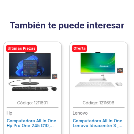
También te puede interesar
Últimas Piezas
Oferta
:
1211601
:
1211696
Hp
Lenovo
Computadora All In One
Computadora All In One
Hp Pro One 245 G10,
Lenovo Ideacenter 3 ,
Ryzen 3-7320U, 8Gb
Ryzen 7-7730U, 16Gb