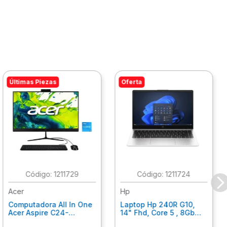
Últimas Piezas
Oferta
:
1211729
:
1211724
Acer
Hp
Computadora All In One
Laptop Hp 240R G10,
Acer Aspire C24-
14" Fhd, Core 5 , 8Gb
C242Nl, Ci3-1305U, 8Gb
Ram, 512Gb Ssd, Win11