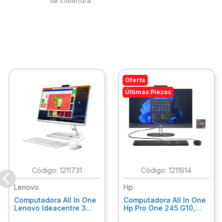
de cobertura
Oferta
Últimas Piezas
:
1211731
:
1211614
Lenovo
Hp
Computadora All In One
Computadora All In One
Lenovo Ideacentre 3
Hp Pro One 245 G10,
24Alc6, Amd Ryzen 5
Ryzen 3-7320U, 8Gb