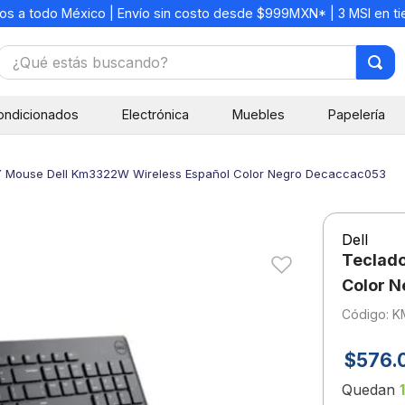
os a todo México | Envío sin costo desde $999MXN* | 3 MSI en t
¿Qué estás buscando?
TÉRMINOS MÁS BUSCADOS
ondicionados
Electrónica
Muebles
Papelería
1
.
mochilas
2
.
libretas
Y Mouse Dell Km3322W Wireless Español Color Negro Decaccac053
3
.
cuaderno
4
.
cuadernos
Dell
5
.
colores
Teclado
6
.
boligrafo
Color 
:
K
7
.
escritorio
8
.
sacapuntas
$
576
.
9
.
escolar
Quedan