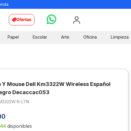
ienda
Ofertas
Papel
Escolar
Arte
Oficina
Limpieza
 Y Mouse Dell Km3322W Wireless Español
Negro Decaccac053
M3322W-R-LTN
00
144
disponibles