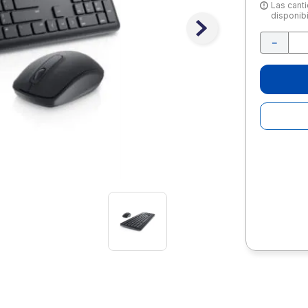
10
.
lapiz
Las canti
disponibi
－