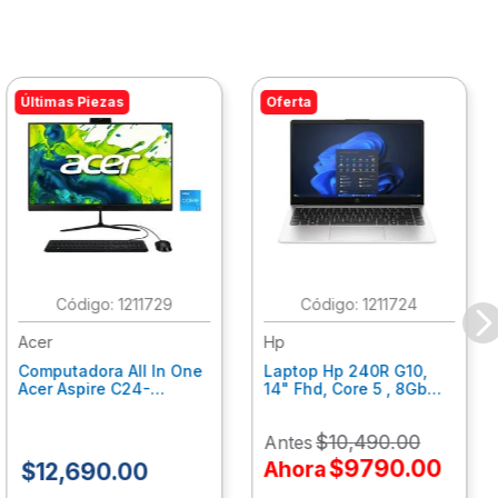
Últimas Piezas
Oferta
:
1211729
:
1211724
Acer
Hp
Computadora All In One
Laptop Hp 240R G10,
Acer Aspire C24-
14" Fhd, Core 5 , 8Gb
C242Nl, Ci3-1305U, 8Gb
Ram, 512Gb Ssd, Win11
Ram, 512Gb Ssd, 24"
Home B77C3Lt
$
10
,
490
.
00
Antes
Fhd, Win 11 Home
Dq.Bmjal.002
$
9790
.
00
Ahora
$
12
,
690
.
00