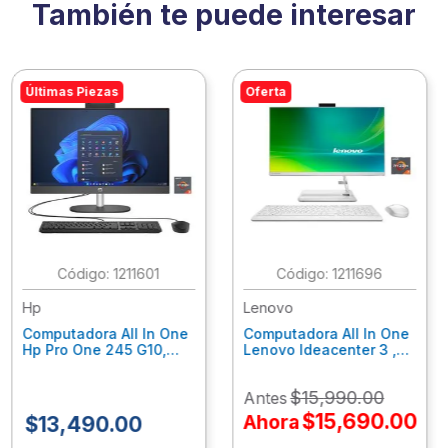
También te puede interesar
Últimas Piezas
Oferta
:
1211601
:
1211696
Hp
Lenovo
Computadora All In One
Computadora All In One
Hp Pro One 245 G10,
Lenovo Ideacenter 3 ,
Ryzen 3-7320U, 8Gb
Ryzen 7-7730U, 16Gb
Ram, 256Gb Ssd, 23.8"
Ram, 512Gb Ssd, 23.8"
$
15
,
990
.
00
Antes
Fhd, Win11Home
Fhd, Win11 Home
9P7K5La
F0G1014Nld
$
15
,
690
.
00
Ahora
$
13
,
490
.
00