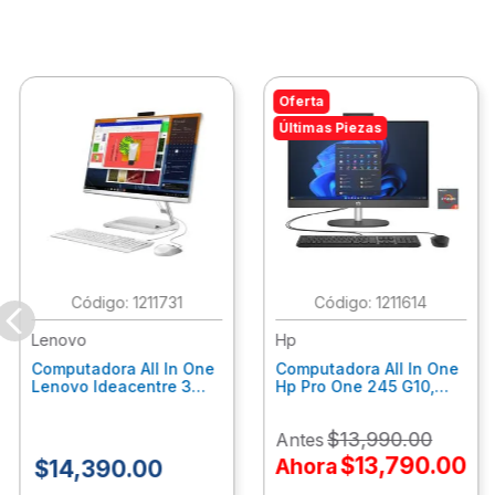
Oferta
Últimas Piezas
:
1211731
:
1211614
Lenovo
Hp
Computadora All In One
Computadora All In One
Lenovo Ideacentre 3
Hp Pro One 245 G10,
24Alc6, Amd Ryzen 5
Ryzen 3-7320U, 8Gb
7430U, 8Gb Ram, 256Gb
Ram, 512Gb Ssd, 23.8"
$
13
,
990
.
00
Antes
Ssd, 23.8", Win 11 Home
Fhd, Win11Home
F0G1014Ald
9P7K6La
$
13
,
790
.
00
Ahora
$
14
,
390
.
00