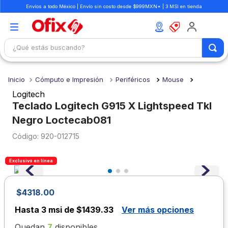
Envíos a todo México | Envío sin costo desde $999MXN* | 3 MSI en tienda
¿Qué estás buscando?
TÉRMINOS MÁS BUSCADOS
Cómputo e Impresión
Periféricos
Mouse
1
.
mochilas
Logitech
2
.
libretas
Teclado Logitech G915 X Lightspeed Tkl
Negro Loctecab081
3
.
cuaderno
:
920-012715
4
.
cuadernos
5
.
colores
Exclusivo en línea
6
.
boligrafo
7
.
escritorio
$
4318
.
00
8
.
sacapuntas
Hasta
3 msi de $1439.33
Ver más opciones
9
.
escolar
Quedan
7
disponibles