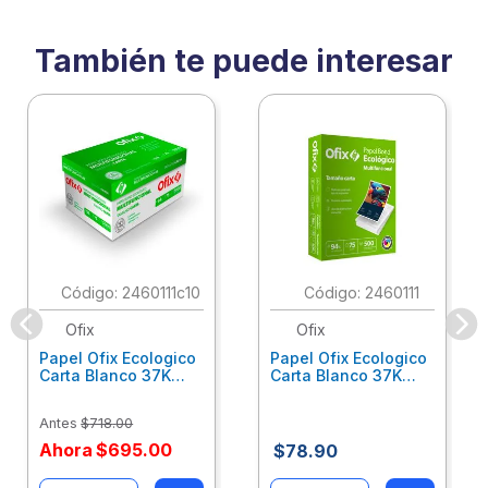
También te puede interesar
:
2460111c10
:
2460111
Ofix
Ofix
Papel Ofix Ecologico
Papel Ofix Ecologico
Carta Blanco 37K
Carta Blanco 37K
Caja 10 Paquetes Cta
C/500Hjs Cta Eco-
Eco-Ofix
Ofix
Antes
$
718
.
00
Ahora
$
695
.
00
$
78
.
90