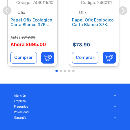
:
2460111c10
:
2460111
Ofix
Ofix
Papel Ofix Ecologico
Papel Ofix Ecologico
Carta Blanco 37K
Carta Blanco 37K
Caja 10 Paquetes Cta
C/500Hjs Cta Eco-
Eco-Ofix
Ofix
Antes
$
718
.
00
Ahora
$
695
.
00
$
78
.
90
Comprar
Comprar
Atención
+
Empresa
+
Preguntas
+
Privacidad
+
Garantía
+