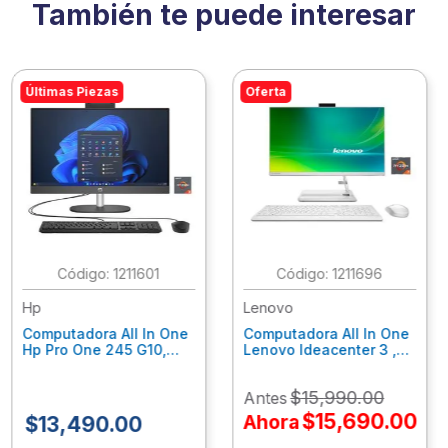
También te puede interesar
Últimas Piezas
Oferta
:
1211601
:
1211696
Hp
Lenovo
Computadora All In One
Computadora All In One
Hp Pro One 245 G10,
Lenovo Ideacenter 3 ,
Ryzen 3-7320U, 8Gb
Ryzen 7-7730U, 16Gb
Ram, 256Gb Ssd, 23.8"
Ram, 512Gb Ssd, 23.8"
$
15
,
990
.
00
Antes
Fhd, Win11Home
Fhd, Win11 Home
9P7K5La
F0G1014Nld
$
15
,
690
.
00
Ahora
$
13
,
490
.
00