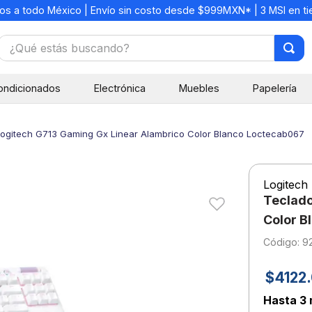
os a todo México | Envío sin costo desde $999MXN* | 3 MSI en t
¿Qué estás buscando?
TÉRMINOS MÁS BUSCADOS
ondicionados
Electrónica
Muebles
Papelería
1
.
mochilas
2
.
libretas
ogitech G713 Gaming Gx Linear Alambrico Color Blanco Loctecab067
3
.
cuaderno
4
.
cuadernos
Logitech
5
.
colores
Teclado
6
.
boligrafo
Color B
:
9
7
.
escolar
8
.
sacapuntas
$
4122
.
9
.
lapiz
Hasta
3 