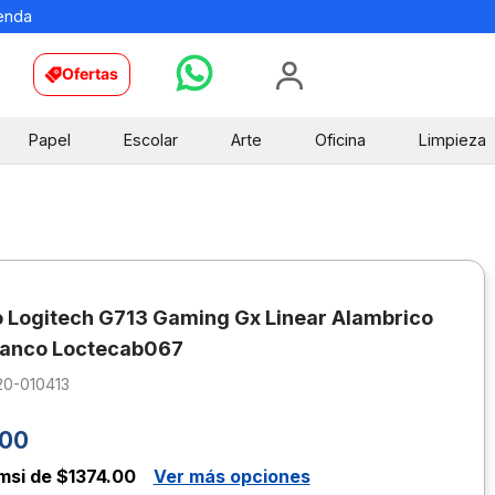
ienda
Ofertas
Papel
Escolar
Arte
Oficina
Limpieza
 Logitech G713 Gaming Gx Linear Alambrico
lanco Loctecab067
20-010413
00
msi de $1374.00
Ver más opciones