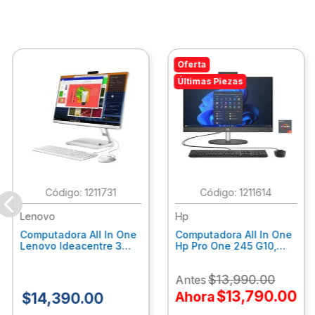
Oferta
Últimas Piezas
:
1211731
:
1211614
Lenovo
Hp
Computadora All In One
Computadora All In One
Lenovo Ideacentre 3
Hp Pro One 245 G10,
24Alc6, Amd Ryzen 5
Ryzen 3-7320U, 8Gb
7430U, 8Gb Ram, 256Gb
Ram, 512Gb Ssd, 23.8"
$
13
,
990
.
00
Antes
Ssd, 23.8", Win 11 Home
Fhd, Win11Home
F0G1014Ald
9P7K6La
$
13
,
790
.
00
Ahora
$
14
,
390
.
00