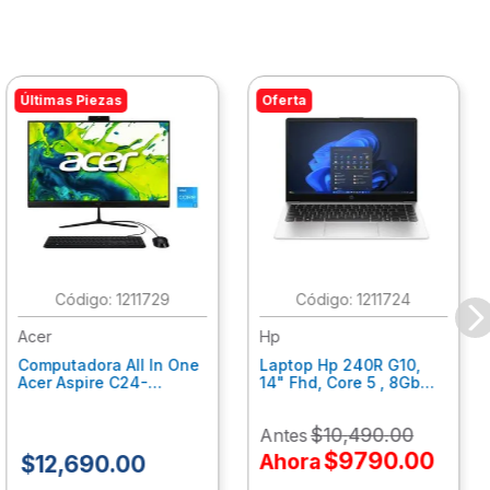
Últimas Piezas
Oferta
:
1211729
:
1211724
Acer
Hp
Computadora All In One
Laptop Hp 240R G10,
Acer Aspire C24-
14" Fhd, Core 5 , 8Gb
C242Nl, Ci3-1305U, 8Gb
Ram, 512Gb Ssd, Win11
Ram, 512Gb Ssd, 24"
Home B77C3Lt
$
10
,
490
.
00
Antes
Fhd, Win 11 Home
Dq.Bmjal.002
$
9790
.
00
Ahora
$
12
,
690
.
00