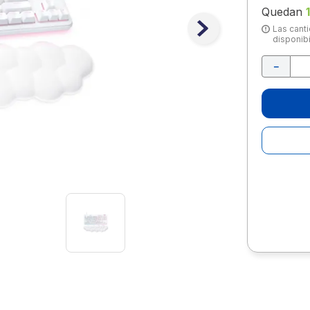
10
.
escritorio
Quedan
Las canti
disponibi
－