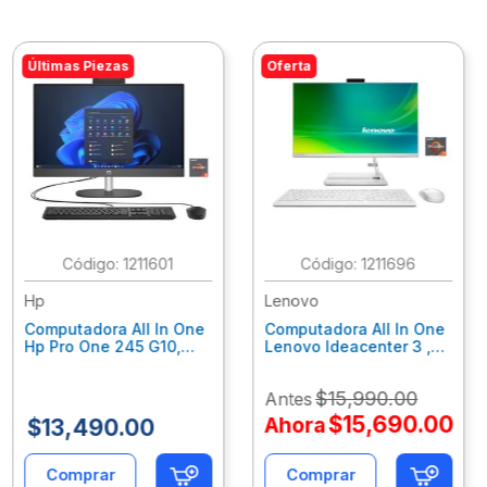
Últimas Piezas
Oferta
:
1211601
:
1211696
Hp
Lenovo
Computadora All In One
Computadora All In One
Hp Pro One 245 G10,
Lenovo Ideacenter 3 ,
Ryzen 3-7320U, 8Gb
Ryzen 7-7730U, 16Gb
Ram, 256Gb Ssd, 23.8"
Ram, 512Gb Ssd, 23.8"
$
15
,
990
.
00
Antes
Fhd, Win11Home
Fhd, Win11 Home
9P7K5La
F0G1014Nld
$
15
,
690
.
00
Ahora
$
13
,
490
.
00
Comprar
Comprar