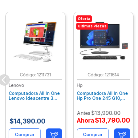
Oferta
Últimas Piezas
:
1211731
:
1211614
Lenovo
Hp
Computadora All In One
Computadora All In One
Lenovo Ideacentre 3
Hp Pro One 245 G10,
24Alc6, Amd Ryzen 5
Ryzen 3-7320U, 8Gb
7430U, 8Gb Ram, 256Gb
Ram, 512Gb Ssd, 23.8"
$
13
,
990
.
00
Antes
Ssd, 23.8", Win 11 Home
Fhd, Win11Home
F0G1014Ald
9P7K6La
$
13
,
790
.
00
Ahora
$
14
,
390
.
00
Comprar
Comprar