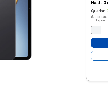
10
.
escolar
Hasta
3 
Quedan
Las canti
disponibi
－