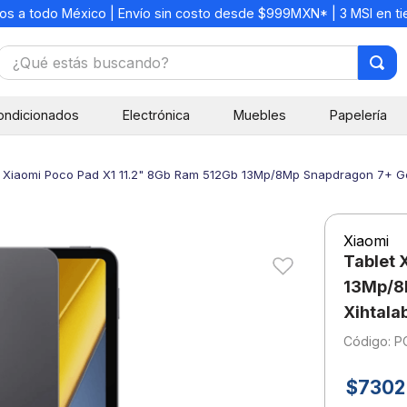
os a todo México | Envío sin costo desde $999MXN* | 3 MSI en t
¿Qué estás buscando?
TÉRMINOS MÁS BUSCADOS
ondicionados
Electrónica
Muebles
Papelería
1
.
mochilas
2
.
libretas
t Xiaomi Poco Pad X1 11.2" 8Gb Ram 512Gb 13Mp/8Mp Snapdragon 7+ Ge
3
.
cuaderno
4
.
cuadernos
Xiaomi
5
.
colores
Tablet 
6
.
boligrafo
13Mp/8M
Xihtal
7
.
escritorio
:
P
8
.
sacapuntas
9
.
lapiz
$
7302