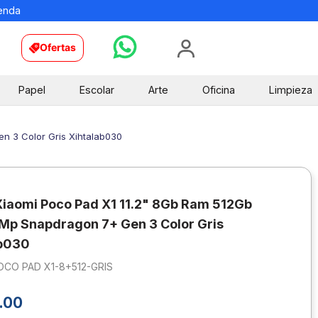
ienda
Ofertas
Papel
Escolar
Arte
Oficina
Limpieza
n 3 Color Gris Xihtalab030
Xiaomi Poco Pad X1 11.2" 8Gb Ram 512Gb
p Snapdragon 7+ Gen 3 Color Gris
ab030
OCO PAD X1-8+512-GRIS
.
00