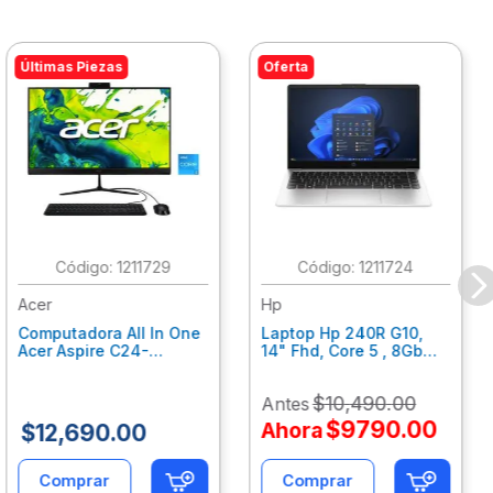
Últimas Piezas
Oferta
:
1211729
:
1211724
Acer
Hp
Computadora All In One
Laptop Hp 240R G10,
Acer Aspire C24-
14" Fhd, Core 5 , 8Gb
C242Nl, Ci3-1305U, 8Gb
Ram, 512Gb Ssd, Win11
Ram, 512Gb Ssd, 24"
Home B77C3Lt
$
10
,
490
.
00
Antes
Fhd, Win 11 Home
Dq.Bmjal.002
$
9790
.
00
Ahora
$
12
,
690
.
00
Comprar
Comprar