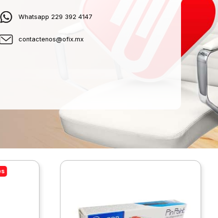
Whatsapp 229 392 4147
contactenos@ofix.mx
es