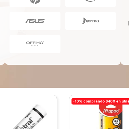
10
.
lapiz
-10% comprando $400 en útil