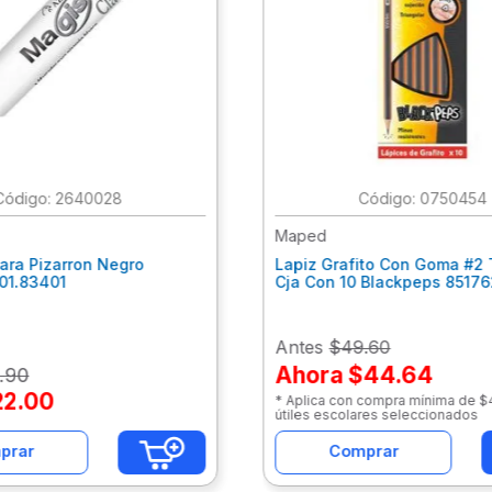
:
2640028
:
0750454
Maped
ara Pizarron Negro
Lapiz Grafito Con Goma #2 
301.83401
Cja Con 10 Blackpeps 8517
Antes
$49.60
Ahora
$44.64
.
90
22
.
00
* Aplica con compra mínima de 
útiles escolares seleccionados
prar
Comprar