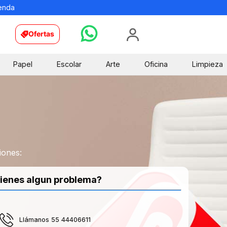
ienda
Ofertas
Papel
Escolar
Arte
Oficina
Limpieza
iones:
ienes algun problema?
Llámanos 55 44406611