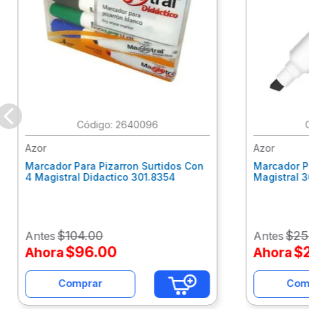
:
2640096
Azor
Azor
Marcador Para Pizarron Surtidos Con
Marcador P
4 Magistral Didactico 301.8354
Magistral 
$
104
.
00
$
25
Antes
Antes
$
96
.
00
$
Ahora
Ahora
Comprar
Com