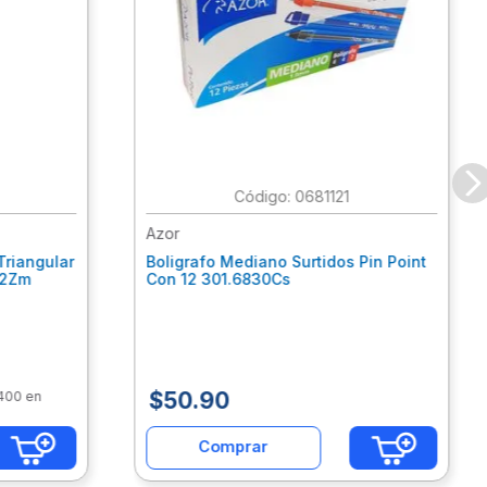
:
0681121
Azor
Triangular
Boligrafo Mediano Surtidos Pin Point
62Zm
Con 12 301.6830Cs
$
50
.
90
$400 en
Comprar