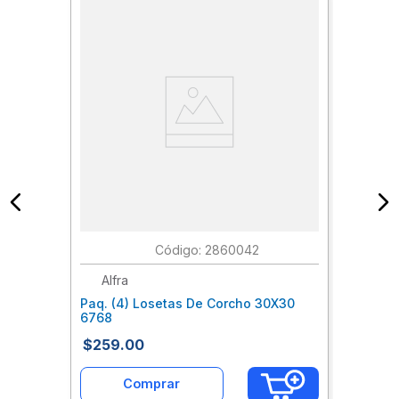
:
2860042
Alfra
Paq. (4) Losetas De Corcho 30X30
6768
$
259
.
00
Comprar