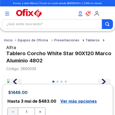
Envíos a todo México | Envío sin costo desde $999MXN* | 3 MSI en tienda
¿Qué estás buscando?
TÉRMINOS MÁS BUSCADOS
Equipos de Oficina
Presentaciones
Tableros
1
.
mochilas
Alfra
2
.
libretas
Tablero Corcho White Star 90X120 Marco
Aluminio 4802
3
.
cuaderno
:
2860039
4
.
cuadernos
5
.
colores
6
.
boligrafo
$
1449
.
00
7
.
escritorio
Hasta
3 msi de $483.00
Ver más opciones
8
.
sacapuntas
－
＋
9
.
lapiz