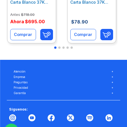
Carta Blanco 37K
Carta Blanco 37K
Caja 10 Paquetes Cta
C/500Hjs Cta Eco-
Eco-Ofix
Ofix
Antes
$
718
.
00
Ahora
$
695
.
00
$
78
.
90
Comprar
Comprar
Atención
+
Empresa
+
Preguntas
+
Privacidad
+
Garantía
+
Síguenos: