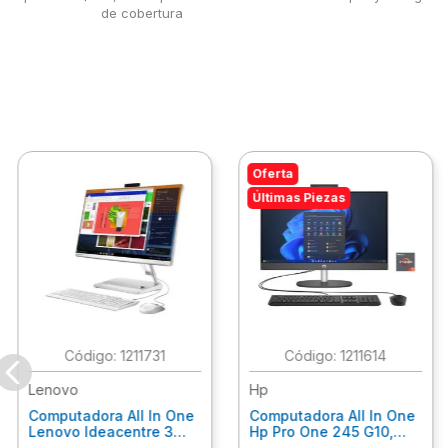
de cobertura
Oferta
Últimas Piezas
:
1211731
:
1211614
Lenovo
Hp
Computadora All In One
Computadora All In One
Lenovo Ideacentre 3
Hp Pro One 245 G10,
24Alc6, Amd Ryzen 5
Ryzen 3-7320U, 8Gb