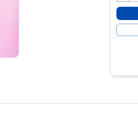
10
.
lapiz