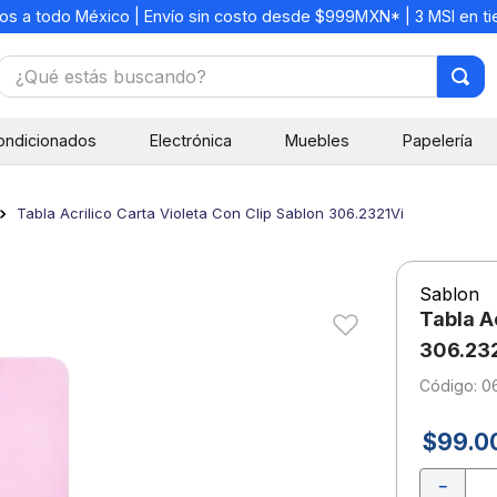
os a todo México | Envío sin costo desde $999MXN* | 3 MSI en t
¿Qué estás buscando?
TÉRMINOS MÁS BUSCADOS
ondicionados
Electrónica
Muebles
Papelería
1
.
mochilas
2
.
libretas
Tabla Acrilico Carta Violeta Con Clip Sablon 306.2321Vi
3
.
cuaderno
4
.
cuadernos
Sablon
5
.
colores
Tabla Ac
6
.
boligrafo
306.23
:
0
7
.
sacapuntas
8
.
escolar
$
99
.
0
9
.
escritorio
－