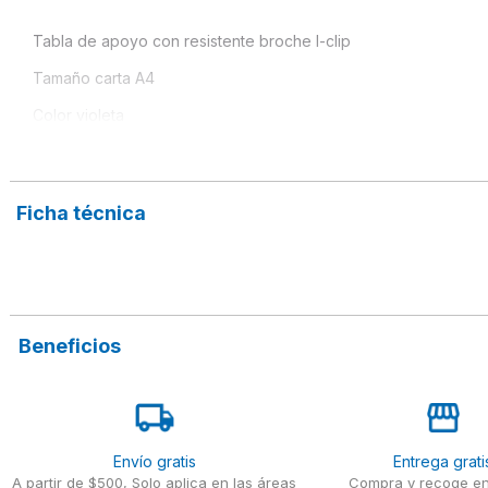
Tabla de apoyo con resistente broche I-clip 
Tamaño carta A4
Color violeta
Capacidad para 20 hojas 
Textura anti-derrapante
Ficha técnica
Orificios para colgar y mecanismo de rubber
Herraje ergonómico con arillos de seguridad
Beneficios
Envío gratis
Entrega grati
A partir de $500, Solo aplica en las áreas
Compra y recoge en