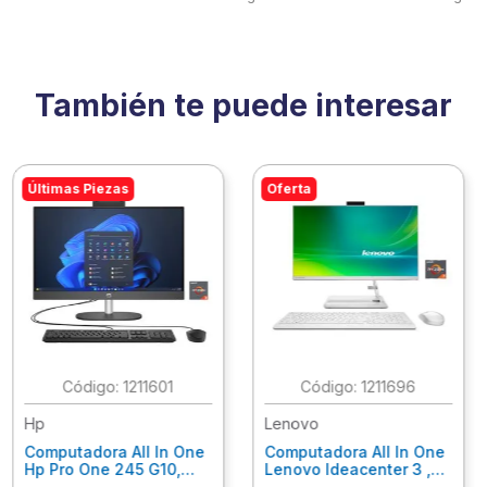
También te puede interesar
Últimas Piezas
Oferta
:
1211601
:
1211696
Hp
Lenovo
Computadora All In One
Computadora All In One
Hp Pro One 245 G10,
Lenovo Ideacenter 3 ,
Ryzen 3-7320U, 8Gb
Ryzen 7-7730U, 16Gb