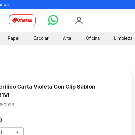
ienda
Ofertas
Papel
Escolar
Arte
Oficina
Limpieza
rilico Carta Violeta Con Clip Sablon
21Vi
650036
0
＋