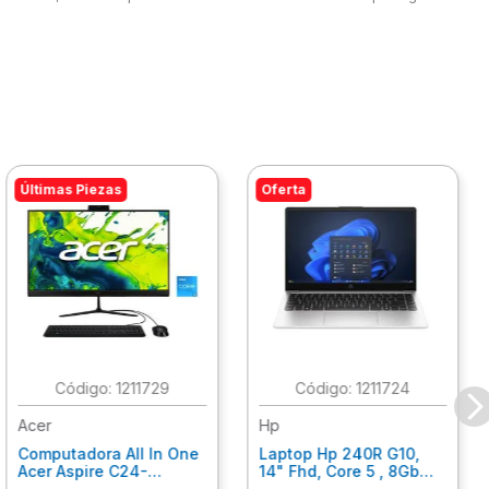
Últimas Piezas
Oferta
:
1211729
:
1211724
Acer
Hp
Computadora All In One
Laptop Hp 240R G10,
Acer Aspire C24-
14" Fhd, Core 5 , 8Gb
C242Nl, Ci3-1305U, 8Gb
Ram, 512Gb Ssd, Win11