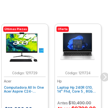
Últimas Piezas
Oferta
:
1211729
:
1211724
Acer
Hp
Computadora All In One
Laptop Hp 240R G10,
Acer Aspire C24-
14" Fhd, Core 5 , 8Gb
C242Nl, Ci3-1305U, 8Gb
Ram, 512Gb Ssd, Win11
Ram, 512Gb Ssd, 24"
Home B77C3Lt
$
10
,
490
.
00
Antes
Fhd, Win 11 Home
Dq.Bmjal.002