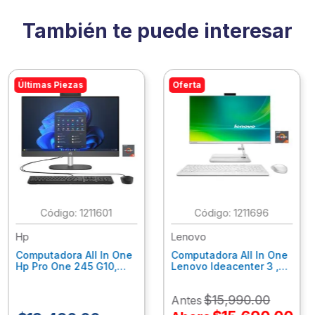
También te puede interesar
Últimas Piezas
Oferta
:
1211601
:
1211696
Hp
Lenovo
Computadora All In One
Computadora All In One
Hp Pro One 245 G10,
Lenovo Ideacenter 3 ,
Ryzen 3-7320U, 8Gb
Ryzen 7-7730U, 16Gb
Ram, 256Gb Ssd, 23.8"
Ram, 512Gb Ssd, 23.8"
$
15
,
990
.
00
Antes
Fhd, Win11Home
Fhd, Win11 Home
9P7K5La
F0G1014Nld