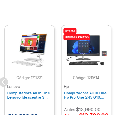
Oferta
Últimas Piezas
:
1211731
:
1211614
Lenovo
Hp
Computadora All In One
Computadora All In One
Lenovo Ideacentre 3
Hp Pro One 245 G10,
24Alc6, Amd Ryzen 5
Ryzen 3-7320U, 8Gb
7430U, 8Gb Ram, 256Gb
Ram, 512Gb Ssd, 23.8"
$
13
,
990
.
00
Antes
Ssd, 23.8", Win 11 Home
Fhd, Win11Home
F0G1014Ald
9P7K6La