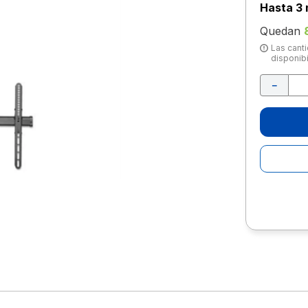
10
.
lapiz
Hasta
3 
Quedan
Las canti
disponibi
－