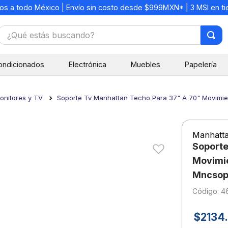
os a todo México | Envío sin costo desde $999MXN* | 3 MSI en t
¿Qué estás buscando?
TÉRMINOS MÁS BUSCADOS
ondicionados
Electrónica
Muebles
Papelería
1
.
mochilas
2
.
libretas
onitores y TV
Soporte Tv Manhattan Techo Para 37" A 70" Movimie
3
.
cuaderno
4
.
cuadernos
Manhatt
5
.
colores
Soporte
6
.
boligrafo
Movimie
Mncso
7
.
escritorio
:
4
8
.
sacapuntas
9
.
escolar
$
2134
.