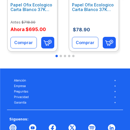
Papel Ofix Ecologico
Papel Ofix Ecologico
Carta Blanco 37K
Carta Blanco 37K
Caja 10 Paquetes Cta
C/500Hjs Cta Eco-
Eco-Ofix
Ofix
Antes
$
718
.
00
Ahora
$
695
.
00
$
78
.
90
Comprar
Comprar
Atención
+
Empresa
+
Preguntas
+
Privacidad
+
Garantía
+
Síguenos: