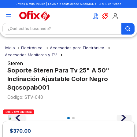
Envíos a todo México | Envío sin costo desde $999MXN* | 3 MSI en tienda
¿Qué estás buscando?
TÉRMINOS MÁS BUSCADOS
Electrónica
Accesorios para Electrónica
1
.
mochilas
Accesorios Monitores y TV
2
.
libretas
Steren
Soporte Steren Para Tv 25" A 50"
3
.
cuaderno
Inclinación Ajustable Color Negro
4
.
cuadernos
Sqcsopab001
5
.
colores
:
STV-040
6
.
boligrafo
Exclusivo en línea
7
.
escritorio
8
.
sacapuntas
$
370
.
00
9
.
escolar