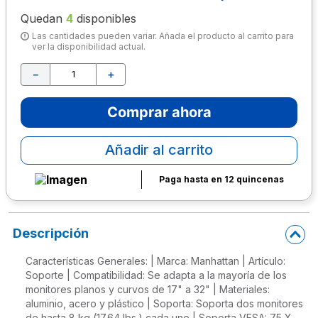
Quedan
4
disponibles
10
.
escolar
Las cantidades pueden variar. Añada el producto al carrito para
ver la disponibilidad actual.
－
＋
Comprar ahora
Añadir al carrito
Paga hasta en 12 quincenas
Descripción
Características Generales: | Marca: Manhattan | Artículo:
Soporte | Compatibilidad: Se adapta a la mayoría de los
monitores planos y curvos de 17" a 32" | Materiales:
aluminio, acero y plástico | Soporta: Soporta dos monitores
de hasta 8 kg (17.64 lbs.) cada uno | Soporta VESA: 75 X