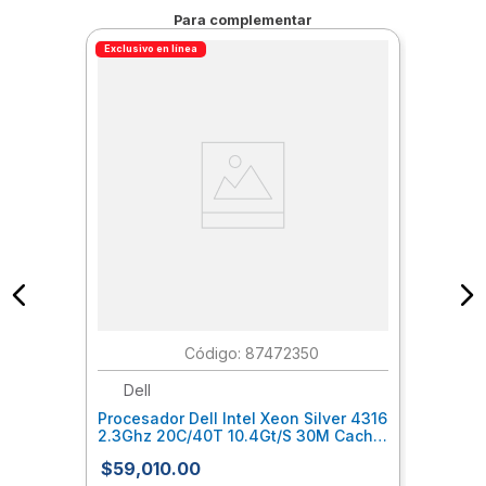
Para complementar
Exclusivo en línea
:
87472350
Dell
Procesador Dell Intel Xeon Silver 4316
2.3Ghz 20C/40T 10.4Gt/S 30M Caché
Turbo Ht (150W) Ddr4-2666
$
59
,
010
.
00
Devproab004