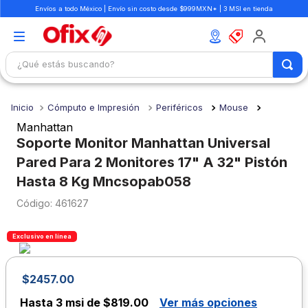
Envíos a todo México | Envío sin costo desde $999MXN* | 3 MSI en tienda
¿Qué estás buscando?
TÉRMINOS MÁS BUSCADOS
Cómputo e Impresión
Periféricos
Mouse
1
.
mochilas
Manhattan
2
.
libretas
Soporte Monitor Manhattan Universal
Pared Para 2 Monitores 17" A 32" Pistón
3
.
cuaderno
Hasta 8 Kg Mncsopab058
4
.
cuadernos
:
461627
5
.
colores
6
.
boligrafo
Exclusivo en línea
7
.
escritorio
$
2457
.
00
8
.
sacapuntas
Hasta
3 msi de $819.00
Ver más opciones
9
.
lapiz