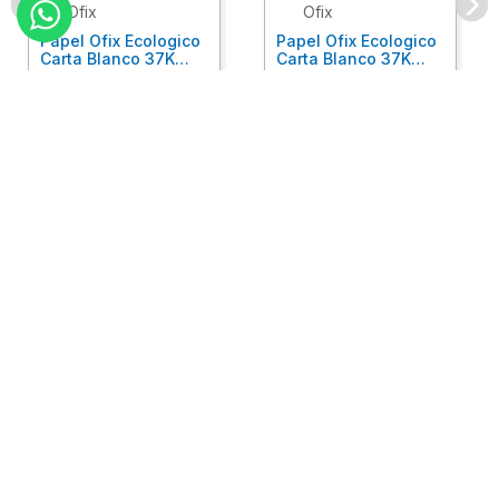
Ofix
Ofix
Papel Ofix Ecologico
Papel Ofix Ecologico
Carta Blanco 37K
Carta Blanco 37K
Caja 10 Paquetes Cta
C/500Hjs Cta Eco-
Eco-Ofix
Ofix
Antes
$
718
.
00
Ahora
$
695
.
00
$
78
.
90
Comprar
Comprar
Atención
+
Empresa
+
Preguntas
+
Privacidad
+
Garantía
+
Síguenos: