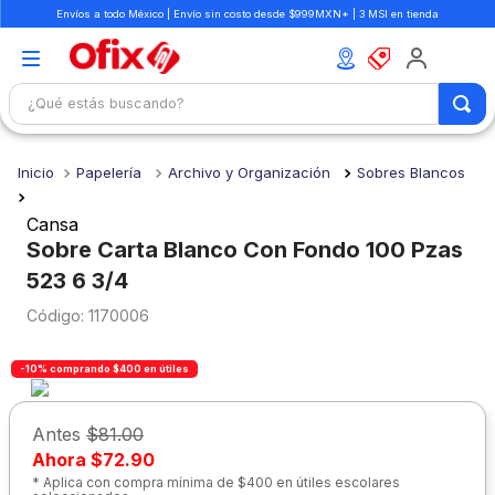
Envíos a todo México | Envío sin costo desde $999MXN* | 3 MSI en tienda
¿Qué estás buscando?
TÉRMINOS MÁS BUSCADOS
Papelería
Archivo y Organización
Sobres Blancos
1
.
mochilas
2
.
libretas
Cansa
Sobre Carta Blanco Con Fondo 100 Pzas
3
.
cuaderno
523 6 3/4
4
.
cuadernos
:
1170006
5
.
colores
-10% comprando $400 en útiles
6
.
boligrafo
7
.
escritorio
Antes
$81.00
8
.
sacapuntas
Ahora
$72.90
* Aplica con compra mínima de $400 en útiles escolares
9
.
lapiz