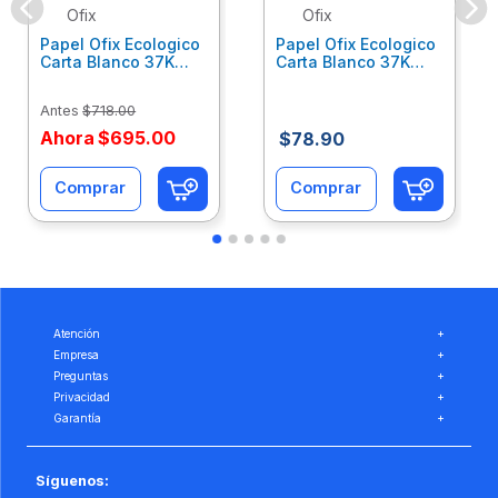
Ofix
Ofix
Papel Ofix Ecologico
Papel Ofix Ecologico
Carta Blanco 37K
Carta Blanco 37K
Caja 10 Paquetes Cta
C/500Hjs Cta Eco-
Eco-Ofix
Ofix
Antes
$
718
.
00
Ahora
$
695
.
00
$
78
.
90
Comprar
Comprar
Atención
+
Empresa
+
Preguntas
+
Privacidad
+
Garantía
+
Síguenos: