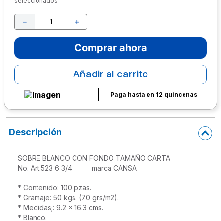
seleccionados
10
.
escolar
－
＋
Comprar ahora
Añadir al carrito
Paga hasta en 12 quincenas
Descripción
SOBRE BLANCO CON FONDO TAMAÑO CARTA

No. Art.523 6 3/4          marca CANSA

* Contenido: 100 pzas.

* Gramaje: 50 kgs. (70 grs/m2).

* Medidas;: 9.2 x 16.3 cms.

* Blanco.
