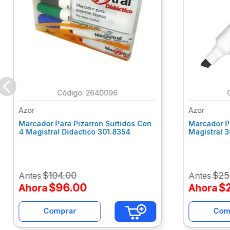
:
2640096
Azor
Azor
Marcador Para Pizarron Surtidos Con
Marcador P
4 Magistral Didactico 301.8354
Magistral 
$
104
.
00
$
25
Antes
Antes
$
96
.
00
$
Ahora
Ahora
Comprar
Com