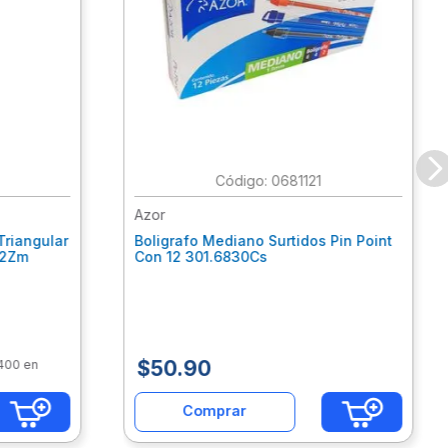
:
0681121
Azor
Triangular
Boligrafo Mediano Surtidos Pin Point
62Zm
Con 12 301.6830Cs
$
50
.
90
$400 en
Comprar