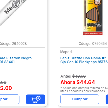
:
2640028
:
0750454
Maped
ara Pizarron Negro
Lapiz Grafito Con Goma #2 
301.83401
Cja Con 10 Blackpeps 8517
Antes
$49.60
Ahora
$44.64
.
90
22
.
00
* Aplica con compra mínima de 
útiles escolares seleccionados
prar
Comprar