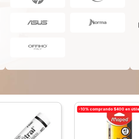
10
.
escritorio
-10% comprando $400 en útil