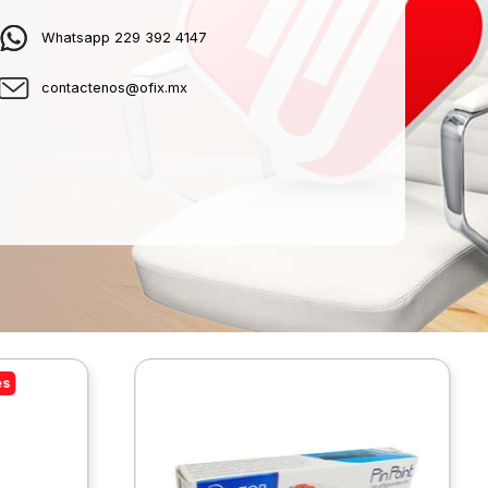
Whatsapp 229 392 4147
contactenos@ofix.mx
es