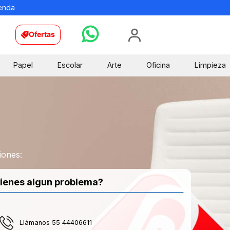
ienda
Ofertas
Papel
Escolar
Arte
Oficina
Limpieza
iones:
ienes algun problema?
Llámanos 55 44406611