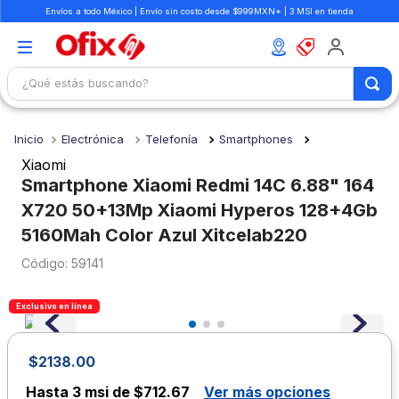
Envíos a todo México | Envío sin costo desde $999MXN* | 3 MSI en tienda
¿Qué estás buscando?
TÉRMINOS MÁS BUSCADOS
Electrónica
Telefonía
Smartphones
1
.
mochilas
Xiaomi
2
.
libretas
Smartphone Xiaomi Redmi 14C 6.88" 164
X720 50+13Mp Xiaomi Hyperos 128+4Gb
3
.
cuaderno
5160Mah Color Azul Xitcelab220
4
.
cuadernos
:
59141
5
.
colores
6
.
boligrafo
Exclusivo en línea
7
.
sacapuntas
$
2138
.
00
8
.
escolar
Hasta
3 msi de $712.67
Ver más opciones
9
.
escritorio