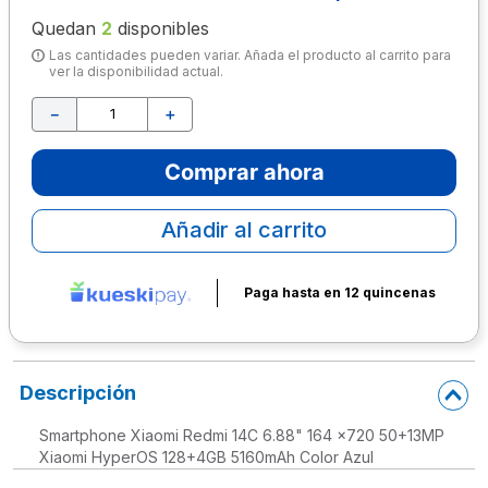
Quedan
2
disponibles
10
.
lapiz
Las cantidades pueden variar. Añada el producto al carrito para
ver la disponibilidad actual.
－
＋
Comprar ahora
Añadir al carrito
Paga hasta en 12 quincenas
Descripción
Smartphone Xiaomi Redmi 14C 6.88" 164 x720 50+13MP
Xiaomi HyperOS 128+4GB 5160mAh Color Azul