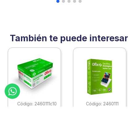
También te puede interesar
:
2460111c10
:
2460111
Ofix
Ofix
Papel Ofix Ecologico
Papel Ofix Ecologico
Carta Blanco 37K
Carta Blanco 37K
Caja 10 Paquetes Cta
C/500Hjs Cta Eco-
Eco-Ofix
Ofix