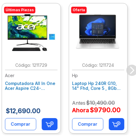
Últimas Piezas
Oferta
:
1211729
:
1211724
Acer
Hp
Computadora All In One
Laptop Hp 240R G10,
Acer Aspire C24-
14" Fhd, Core 5 , 8Gb
C242Nl, Ci3-1305U, 8Gb
Ram, 512Gb Ssd, Win11
Ram, 512Gb Ssd, 24"
Home B77C3Lt
$
10
,
490
.
00
Antes
Fhd, Win 11 Home
Dq.Bmjal.002
$
9790
.
00
Ahora
$
12
,
690
.
00
Comprar
Comprar