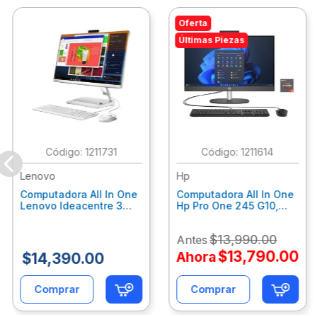
Oferta
Últimas Piezas
:
1211731
:
1211614
Lenovo
Hp
Computadora All In One
Computadora All In One
Lenovo Ideacentre 3
Hp Pro One 245 G10,
24Alc6, Amd Ryzen 5
Ryzen 3-7320U, 8Gb
7430U, 8Gb Ram, 256Gb
Ram, 512Gb Ssd, 23.8"
$
13
,
990
.
00
Antes
Ssd, 23.8", Win 11 Home
Fhd, Win11Home
F0G1014Ald
9P7K6La
$
13
,
790
.
00
Ahora
$
14
,
390
.
00
Comprar
Comprar