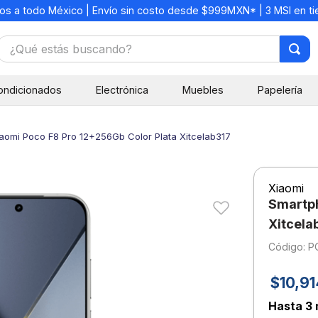
os a todo México | Envío sin costo desde $999MXN* | 3 MSI en t
¿Qué estás buscando?
TÉRMINOS MÁS BUSCADOS
ondicionados
Electrónica
Muebles
Papelería
1
.
mochilas
2
.
libretas
aomi Poco F8 Pro 12+256Gb Color Plata Xitcelab317
3
.
cuaderno
4
.
cuadernos
Xiaomi
5
.
colores
Smartph
6
.
boligrafo
Xitcela
:
P
7
.
escritorio
8
.
sacapuntas
$
10
,
91
9
.
lapiz
Hasta
3 