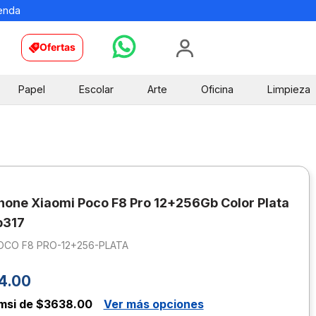
ienda
Ofertas
Papel
Escolar
Arte
Oficina
Limpieza
one Xiaomi Poco F8 Pro 12+256Gb Color Plata
b317
OCO F8 PRO-12+256-PLATA
4
.
00
msi de $3638.00
Ver más opciones