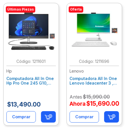
Últimas Piezas
Oferta
:
1211601
:
1211696
Hp
Lenovo
Computadora All In One
Computadora All In One
Hp Pro One 245 G10,
Lenovo Ideacenter 3 ,
Ryzen 3-7320U, 8Gb
Ryzen 7-7730U, 16Gb
Ram, 256Gb Ssd, 23.8"
Ram, 512Gb Ssd, 23.8"
$
15
,
990
.
00
Antes
Fhd, Win11Home
Fhd, Win11 Home
9P7K5La
F0G1014Nld
$
15
,
690
.
00
Ahora
$
13
,
490
.
00
Comprar
Comprar