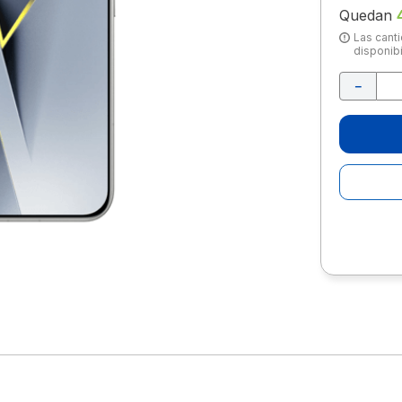
10
.
escolar
Quedan
Las canti
disponibi
－