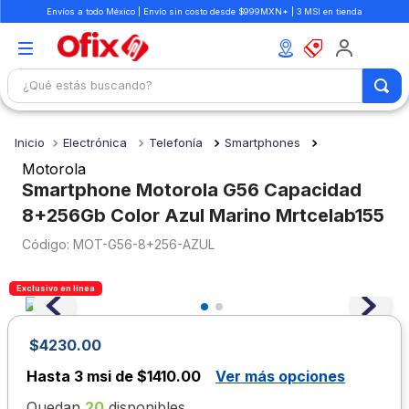
Envíos a todo México | Envío sin costo desde $999MXN* | 3 MSI en tienda
¿Qué estás buscando?
TÉRMINOS MÁS BUSCADOS
Electrónica
Telefonía
Smartphones
1
.
mochilas
Motorola
2
.
libretas
Smartphone Motorola G56 Capacidad
8+256Gb Color Azul Marino Mrtcelab155
3
.
cuaderno
:
MOT-G56-8+256-AZUL
4
.
colores
5
.
cuadernos
Exclusivo en línea
6
.
boligrafo
7
.
escolar
$
4230
.
00
8
.
sacapuntas
Hasta
3 msi de $1410.00
Ver más opciones
9
.
lapiz
Quedan
20
disponibles