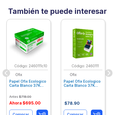
También te puede interesar
:
2460111c10
:
2460111
Ofix
Ofix
Papel Ofix Ecologico
Papel Ofix Ecologico
Carta Blanco 37K
Carta Blanco 37K
Caja 10 Paquetes Cta
C/500Hjs Cta Eco-
Eco-Ofix
Ofix
Antes
$
718
.
00
Ahora
$
695
.
00
$
78
.
90
Comprar
Comprar