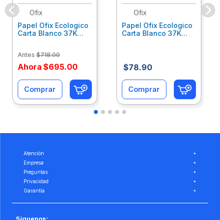
Ofix
Ofix
Papel Ofix Ecologico
Papel Ofix Ecologico
Carta Blanco 37K
Carta Blanco 37K
Caja 10 Paquetes Cta
C/500Hjs Cta Eco-
Eco-Ofix
Ofix
Antes
$
718
.
00
Ahora
$
695
.
00
$
78
.
90
Comprar
Comprar
Atención
+
Empresa
+
Preguntas
+
Privacidad
+
Garantía
+
Síguenos: