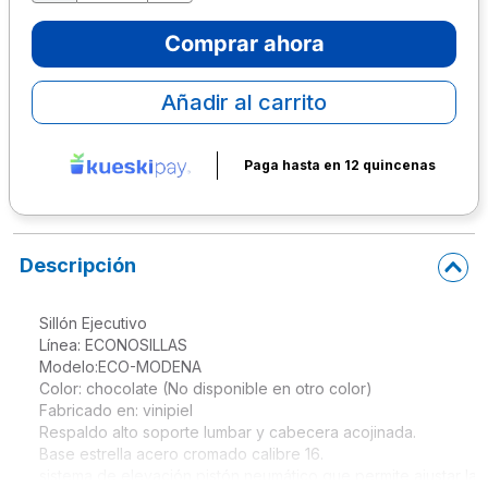
10
.
lapiz
Comprar ahora
Añadir al carrito
Paga hasta en 12 quincenas
Descripción
Sillón Ejecutivo 

Línea: ECONOSILLAS

Modelo:ECO-MODENA

Color: chocolate (No disponible en otro color)

Fabricado en: vinipiel

Respaldo alto soporte lumbar y cabecera acojinada.

Base estrella acero cromado calibre 16.

sistema de elevación pistón neumático que permite ajustar la al