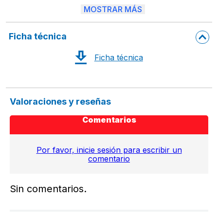
mecanismo reclinable con regulador de tensión

MOSTRAR MÁS
Medidas: 47cm ancho  x 1.33mt alto x  46cm fondo

Peso máximo de resistencia:  120 kgs , EXCLUSIVAMENTE PA
Ficha técnica
Armado: No requiere armado.

Ficha técnica
Valoraciones y reseñas
Comentarios
Por favor, inicie sesión para escribir un
comentario
Sin comentarios.