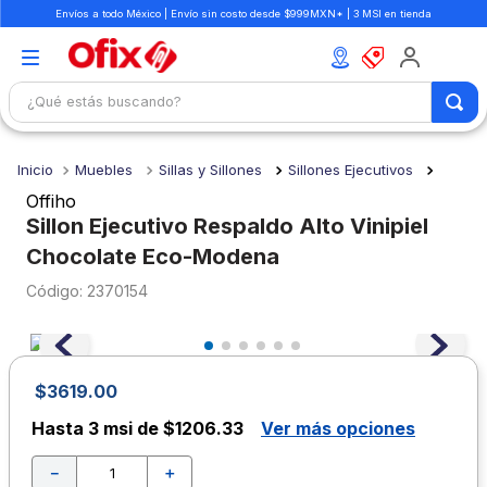
Envíos a todo México | Envío sin costo desde $999MXN* | 3 MSI en tienda
¿Qué estás buscando?
TÉRMINOS MÁS BUSCADOS
Muebles
Sillas y Sillones
Sillones Ejecutivos
1
.
mochilas
Offiho
2
.
libretas
Sillon Ejecutivo Respaldo Alto Vinipiel
Chocolate Eco-Modena
3
.
cuaderno
:
2370154
4
.
cuadernos
5
.
colores
6
.
boligrafo
$
3619
.
00
7
.
escritorio
Hasta
3 msi de $1206.33
Ver más opciones
8
.
sacapuntas
－
＋
9
.
escolar