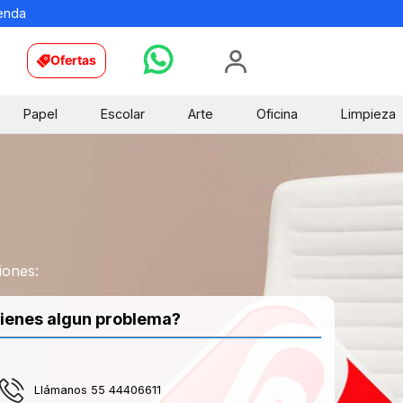
ienda
Ofertas
Papel
Escolar
Arte
Oficina
Limpieza
iones:
ienes algun problema?
Llámanos 55 44406611