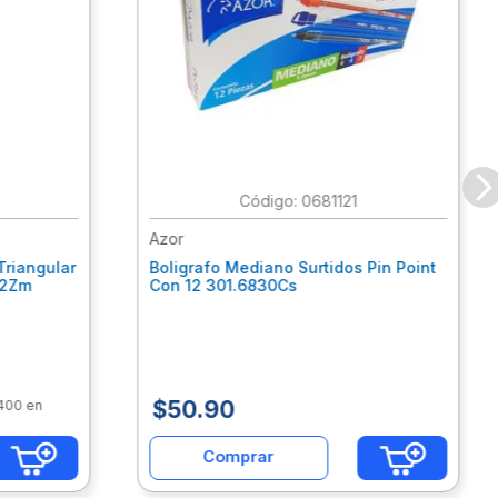
:
0681121
Azor
Triangular
Boligrafo Mediano Surtidos Pin Point
62Zm
Con 12 301.6830Cs
$
50
.
90
$400 en
Comprar