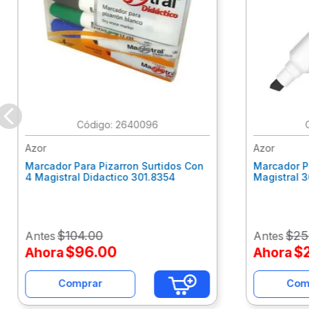
:
2640096
Azor
Azor
Marcador Para Pizarron Surtidos Con
Marcador P
4 Magistral Didactico 301.8354
Magistral 
$
104
.
00
$
25
Antes
Antes
$
96
.
00
$
Ahora
Ahora
Comprar
Com