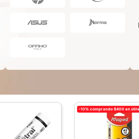
10
.
escritorio
-10% comprando $400 en útil