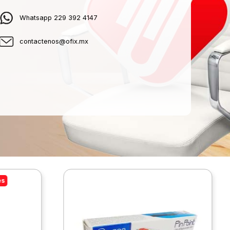
Whatsapp 229 392 4147
contactenos@ofix.mx
es