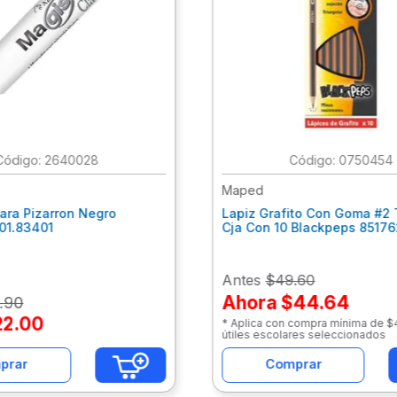
:
2640028
:
0750454
Maped
ara Pizarron Negro
Lapiz Grafito Con Goma #2 
301.83401
Cja Con 10 Blackpeps 8517
Antes
$49.60
Ahora
$44.64
.
90
22
.
00
* Aplica con compra mínima de 
útiles escolares seleccionados
prar
Comprar