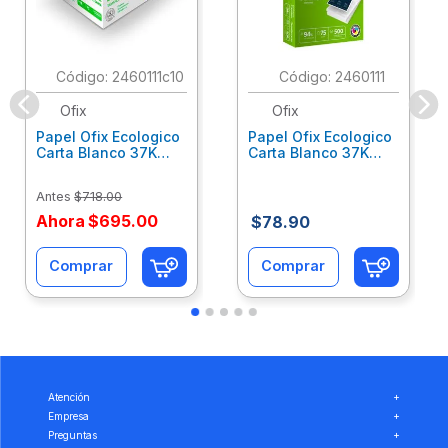
:
2460111c10
:
2460111
Ofix
Ofix
Papel Ofix Ecologico
Papel Ofix Ecologico
Carta Blanco 37K
Carta Blanco 37K
Caja 10 Paquetes Cta
C/500Hjs Cta Eco-
Eco-Ofix
Ofix
Antes
$
718
.
00
Ahora
$
695
.
00
$
78
.
90
Comprar
Comprar
Atención
+
Empresa
+
Preguntas
+