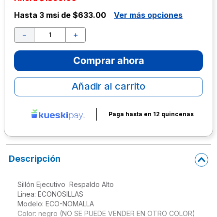
Hasta
3 msi de $633.00
Ver más opciones
10
.
escolar
－
＋
Comprar ahora
Añadir al carrito
Paga hasta en 12 quincenas
Descripción
Sillón Ejecutivo  Respaldo Alto

Linea: ECONOSILLAS

Modelo: ECO-NOMALLA

Color: negro (NO SE PUEDE VENDER EN OTRO COLOR)
