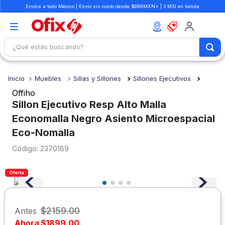
Envíos a todo México | Envío sin costo desde $999MXN* | 3 MSI en tienda
¿Qué estás buscando?
TÉRMINOS MÁS BUSCADOS
Muebles
Sillas y Sillones
Sillones Ejecutivos
1
.
mochilas
Offiho
2
.
libretas
Sillon Ejecutivo Resp Alto Malla
Economalla Negro Asiento Microespacial
3
.
cuaderno
Eco-Nomalla
4
.
cuadernos
:
2370189
5
.
colores
6
.
boligrafo
Oferta
7
.
escritorio
8
.
sacapuntas
$
2159
.
00
Antes
Ahora
$
1899
.
00
9
.
lapiz