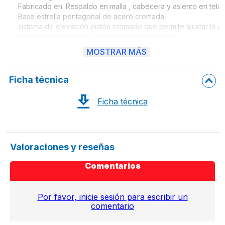
Fabricado en: Respaldo en malla , cabecera y asiento en tela m
Base estrella pentagonal de acero cromada

sistema de elevación pistón cromado que permite ajustar la altu
mecanismo reclinable con regulador de tensión 

Respaldo alto con soporte lumbar

MOSTRAR MÁS
Medidas: 47cm ancho  x 1.17mt alto x 47cm fondo

Peso máximo de resistencia : 100 kgs, Exclusivamente para us
Armado:  Requiere armado.

Ficha técnica
Ficha técnica
Valoraciones y reseñas
Comentarios
Por favor, inicie sesión para escribir un
comentario