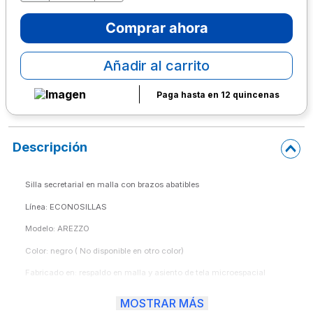
10
.
lapiz
Comprar ahora
Añadir al carrito
Paga hasta en 12 quincenas
Descripción
Silla secretarial en malla con brazos abatibles
Línea: ECONOSILLAS
Modelo: AREZZO
Color: negro ( No disponible en otro color)
Fabricado en: respaldo en malla y asiento de tela microespacial
Base pentagonal  de 5 puntas  nylon,
MOSTRAR MÁS