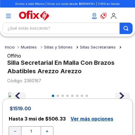
Envíos a todo México | Envío sin costo desde $999MXN* | 3 MSI en tienda
¿Qué estás buscando?
TÉRMINOS MÁS BUSCADOS
Muebles
Sillas y Sillones
Sillas Secretariales
1
.
mochilas
Offiho
2
.
libretas
Silla Secretarial En Malla Con Brazos
Abatibles Arezzo Arezzo
3
.
cuaderno
:
2360167
4
.
cuadernos
5
.
colores
6
.
boligrafo
$
1519
.
00
7
.
sacapuntas
Hasta
3 msi de $506.33
Ver más opciones
8
.
escolar
－
＋
9
.
escritorio