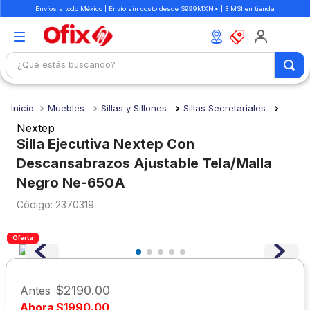
Envíos a todo México | Envío sin costo desde $999MXN* | 3 MSI en tienda
¿Qué estás buscando?
TÉRMINOS MÁS BUSCADOS
Muebles
Sillas y Sillones
Sillas Secretariales
1
.
mochilas
Nextep
2
.
libretas
Silla Ejecutiva Nextep Con
Descansabrazos Ajustable Tela/Malla
3
.
cuaderno
Negro Ne-650A
4
.
cuadernos
:
2370319
5
.
colores
6
.
boligrafo
Oferta
7
.
sacapuntas
8
.
escolar
$
2190
.
00
Antes
Ahora
$
1990
.
00
9
.
escritorio