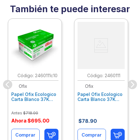
También te puede interesar
:
2460111c10
:
2460111
Ofix
Ofix
Papel Ofix Ecologico
Papel Ofix Ecologico
Carta Blanco 37K
Carta Blanco 37K
Caja 10 Paquetes Cta
C/500Hjs Cta Eco-
Eco-Ofix
Ofix
Antes
$
718
.
00
Ahora
$
695
.
00
$
78
.
90
Comprar
Comprar