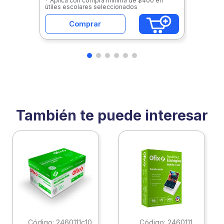
* Aplica con compra mínima de $400 en
útiles escolares seleccionados
Comprar
También te puede interesar
:
2460111c10
:
2460111