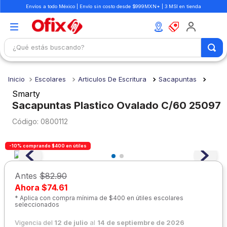
Envíos a todo México | Envío sin costo desde $999MXN* | 3 MSI en tienda
¿Qué estás buscando?
TÉRMINOS MÁS BUSCADOS
Escolares
Articulos De Escritura
Sacapuntas
1
.
mochilas
Smarty
2
.
libretas
Sacapuntas Plastico Ovalado C/60 25097
3
.
cuaderno
:
0800112
4
.
cuadernos
-10% comprando $400 en útiles
5
.
colores
6
.
boligrafo
Antes
$82.90
Ahora
$74.61
7
.
escritorio
* Aplica con compra mínima de $400 en útiles escolares
seleccionados
8
.
sacapuntas
Vigencia del
12 de julio
al
14 de septiembre de 2026
9
.
escolar