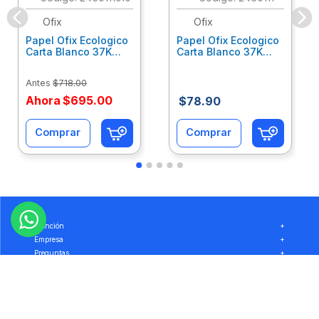
Ofix
Ofix
Papel Ofix Ecologico
Papel Ofix Ecologico
Carta Blanco 37K
Carta Blanco 37K
Caja 10 Paquetes Cta
C/500Hjs Cta Eco-
Eco-Ofix
Ofix
Antes
$
718
.
00
Ahora
$
695
.
00
$
78
.
90
Comprar
Comprar
Atención
+
Empresa
+
Preguntas
+
Privacidad
+
Garantía
+