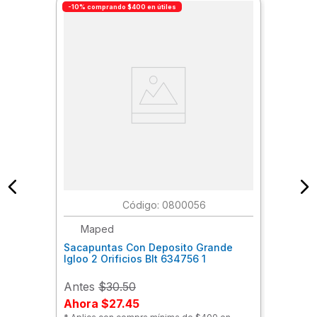
-10% comprando $400 en útiles
:
0800056
Maped
Sacapuntas Con Deposito Grande
Igloo 2 Orificios Blt 634756 1
Antes
$30.50
Ahora
$27.45