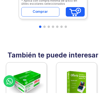
* Aplica con compra mínima de $400 en
útiles escolares seleccionados
Comprar
También te puede interesar
:
2460111c10
:
2460111