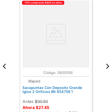
-10% comprando $400 en útiles
:
0800056
Maped
Sacapuntas Con Deposito Grande
Igloo 2 Orificios Blt 634756 1
Antes
$30.50
Ahora
$27.45