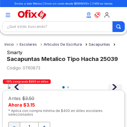
Envíos a todo México | Envío sin costo desde $999MXN* | 3 MSI en tienda
¿Qué estás buscando?
TÉRMINOS MÁS BUSCADOS
Escolares
Articulos De Escritura
Sacapuntas
1
.
mochilas
Smarty
2
.
libretas
Sacapuntas Metalico Tipo Hacha 25039
3
.
cuaderno
:
0760873
4
.
cuadernos
-10% comprando $400 en útiles
5
.
colores
6
.
boligrafo
Antes
$3.50
Ahora
$3.15
7
.
escritorio
* Aplica con compra mínima de $400 en útiles escolares
seleccionados
8
.
sacapuntas
9
.
lapiz
－
＋