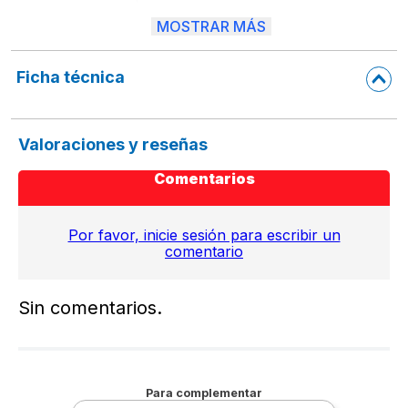
MOSTRAR MÁS
* No se Oxida.
* Contiene partes filosas.
Ficha técnica
* Manéjese con cuidado.
* El uso del producto debe supervisarse por un adulto.
Valoraciones y reseñas
* Ideal para uso escolar
Comentarios
Por favor, inicie sesión para escribir un
comentario
Sin comentarios.
Para complementar