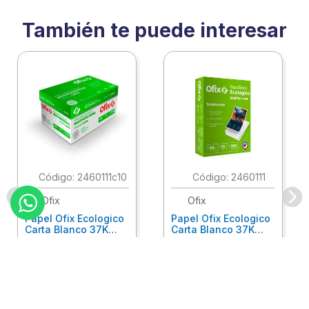
También te puede interesar
:
2460111c10
:
2460111
Ofix
Ofix
Papel Ofix Ecologico
Papel Ofix Ecologico
Carta Blanco 37K
Carta Blanco 37K
Caja 10 Paquetes Cta
C/500Hjs Cta Eco-
Eco-Ofix
Ofix
Antes
$
718
.
00
Ahora
$
695
.
00
$
78
.
90
Comprar
Comprar