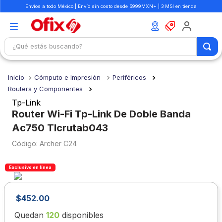
Envíos a todo México | Envío sin costo desde $999MXN* | 3 MSI en tienda
¿Qué estás buscando?
TÉRMINOS MÁS BUSCADOS
Cómputo e Impresión
Periféricos
1
.
mochilas
Routers y Componentes
2
.
libretas
Tp-Link
Router Wi-Fi Tp-Link De Doble Banda
3
.
cuaderno
Ac750 Tlcrutab043
4
.
cuadernos
:
Archer C24
5
.
colores
6
.
boligrafo
Exclusivo en línea
7
.
escritorio
$
452
.
00
8
.
sacapuntas
Quedan
120
disponibles
9
.
lapiz