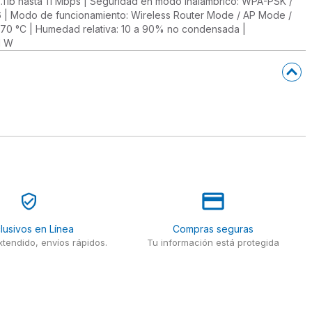
2.11b hasta 11 Mbps | Seguridad en modo inalámbrico: WPA-PSK /
v6 | Modo de funcionamiento: Wireless Router Mode / AP Mode /
 70 °C | Humedad relativa: 10 a 90% no condensada |
1 W
lusivos en Línea
Compras seguras
tendido, envíos rápidos.
Tu información está protegida