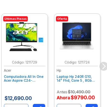
Últimas Piezas
Oferta
:
1211729
:
1211724
Acer
Hp
Computadora All In One
Laptop Hp 240R G10,
Acer Aspire C24-
14" Fhd, Core 5 , 8Gb
C242Nl, Ci3-1305U, 8Gb
Ram, 512Gb Ssd, Win11
Ram, 512Gb Ssd, 24"
Home B77C3Lt
$
10
,
490
.
00
Antes
Fhd, Win 11 Home
Dq.Bmjal.002
$
9790
.
00
Ahora
$
12
,
690
.
00