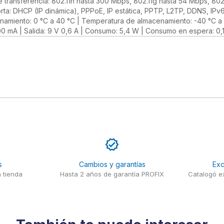
 transferencia: 802.11n hasta 300 Mbps, 802.11g hasta 54 Mbps, 80
ta: DHCP (IP dinámica), PPPoE, IP estática, PPTP, L2TP, DDNS, IP
onamiento: 0 °C a 40 °C | Temperatura de almacenamiento: -40 °C a
00 mA | Salida: 9 V 0,6 A | Consumo: 5,4 W | Consumo en espera: 0,
s
Cambios y garantías
Exc
 tienda
Hasta 2 años de garantía PROFIX
Catalogó ex