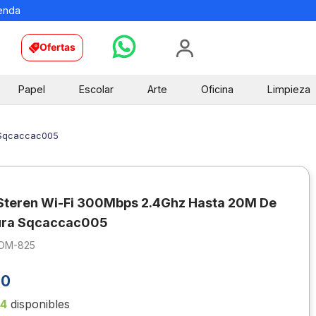
ienda
Ofertas
Papel
Escolar
Arte
Oficina
Limpieza
 Sqcaccac005
Steren Wi-Fi 300Mbps 2.4Ghz Hasta 20M De
ura Sqcaccac005
OM-825
00
14
disponibles