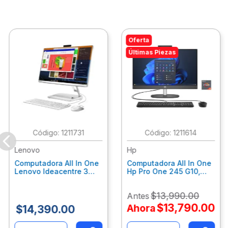
Oferta
Últimas Piezas
:
1211731
:
1211614
Lenovo
Hp
Computadora All In One
Computadora All In One
Lenovo Ideacentre 3
Hp Pro One 245 G10,
24Alc6, Amd Ryzen 5
Ryzen 3-7320U, 8Gb
7430U, 8Gb Ram, 256Gb
Ram, 512Gb Ssd, 23.8"
$
13
,
990
.
00
Antes
Ssd, 23.8", Win 11 Home
Fhd, Win11Home
F0G1014Ald
9P7K6La
$
13
,
790
.
00
Ahora
$
14
,
390
.
00