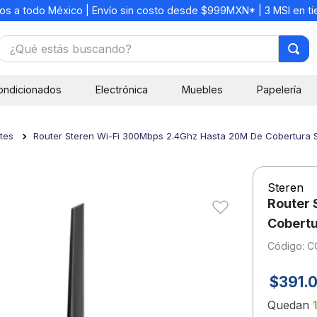
os a todo México | Envío sin costo desde $999MXN* | 3 MSI en t
¿Qué estás buscando?
TÉRMINOS MÁS BUSCADOS
ondicionados
Electrónica
Muebles
Papelería
1
.
mochilas
2
.
libretas
tes
Router Steren Wi-Fi 300Mbps 2.4Ghz Hasta 20M De Cobertura
3
.
cuaderno
4
.
cuadernos
Steren
5
.
colores
Router 
6
.
boligrafo
Cobert
:
C
7
.
escolar
8
.
sacapuntas
$
391
.
9
.
lapiz
Quedan