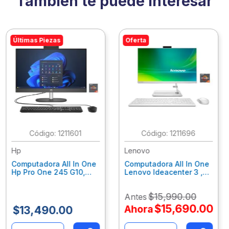
También te puede interesar
Últimas Piezas
Oferta
:
1211601
:
1211696
Hp
Lenovo
Computadora All In One
Computadora All In One
Hp Pro One 245 G10,
Lenovo Ideacenter 3 ,
Ryzen 3-7320U, 8Gb
Ryzen 7-7730U, 16Gb
Ram, 256Gb Ssd, 23.8"
Ram, 512Gb Ssd, 23.8"
$
15
,
990
.
00
Antes
Fhd, Win11Home
Fhd, Win11 Home
9P7K5La
F0G1014Nld
$
15
,
690
.
00
Ahora
$
13
,
490
.
00