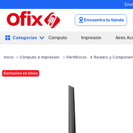
Enví
TÉRMINOS MÁS BUSCADOS
1
.
mochilas
Encuentra tu tienda
2
.
libretas
3
.
cuaderno
Categorías
Cómputo
Impresión
Aires Ac
4
.
cuadernos
5
.
colores
Cómputo e Impresión
Periféricos
Routers y Componen
6
.
boligrafo
Exclusivo en línea
7
.
escolar
8
.
sacapuntas
9
.
lapiz
10
.
escritorio