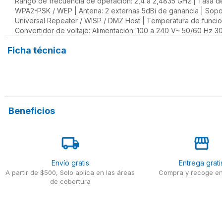
Rango de frecuencia de operación: 2,4 a 2,4835 GHz | Tasa de
WPA2-PSK / WEP | Antena: 2 externas 5dBi de ganancia | Sopor
Universal Repeater / WISP / DMZ Host | Temperatura de funci
Convertidor de voltaje: Alimentación: 100 a 240 V~ 50/60 Hz 3
Ficha técnica
Beneficios
Envío gratis
Entrega grati
A partir de $500, Solo aplica en las áreas
Compra y recoge en
de cobertura