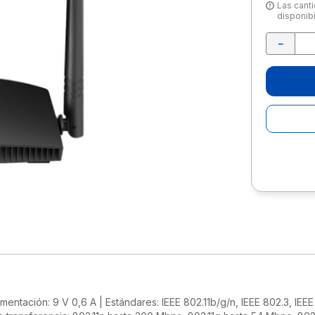
10
.
escritorio
Las canti
disponibi
－
Alimentación: 9 V 0,6 A | Estándares: IEEE 802.11b/g/n, IEEE 802.3, I