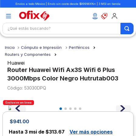
Envíos a todo México | Envío sin costo desde $999MXN* | 3 MSI en tienda
¿Qué estás buscando?
TÉRMINOS MÁS BUSCADOS
Cómputo e Impresión
Periféricos
1
.
mochilas
Routers y Componentes
2
.
libretas
Huawei
Router Huawei Wifi Ax3S Wifi 6 Plus
3
.
cuaderno
3000Mbps Color Negro Hutrutab003
4
.
cuadernos
:
53030DPQ
5
.
colores
6
.
boligrafo
Exclusivo en línea
7
.
lapiz
$
941
.
00
8
.
escritorio
Hasta
3 msi de $313.67
Ver más opciones
9
.
sacapuntas