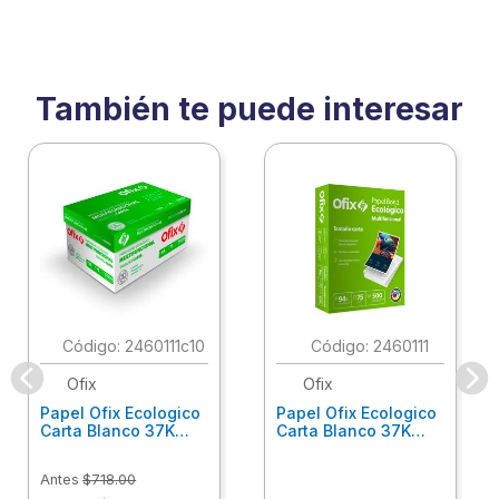
También te puede interesar
:
2460111c10
:
2460111
Ofix
Ofix
Papel Ofix Ecologico
Papel Ofix Ecologico
Carta Blanco 37K
Carta Blanco 37K
Caja 10 Paquetes Cta
C/500Hjs Cta Eco-
Eco-Ofix
Ofix
Antes
$
718
.
00