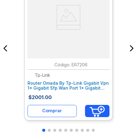
:
ER7206
Tp-Link
Router Omada By Tp-Link Gigabit Vpn
1× Gigabit Sfp Wan Port 1× Gigabit
Rj45 Wan Port 2× Gigabit Wan/
$
2001
.
00
Tlcrutab069
Comprar