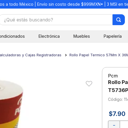
os a todo México | Envío sin costo desde $999MXN* | 3 MSI en t
¿Qué estás buscando?
TÉRMINOS MÁS BUSCADOS
ondicionados
Electrónica
Muebles
Papelería
1
.
mochilas
2
.
libretas
alculadoras y Cajas Registradoras
Rollo Papel Termico 57Mm X 36
3
.
cuaderno
4
.
cuadernos
Pcm
5
.
colores
Rollo P
6
.
boligrafo
T5736
:
1
7
.
escritorio
8
.
sacapuntas
$
7
.
90
9
.
escolar
－