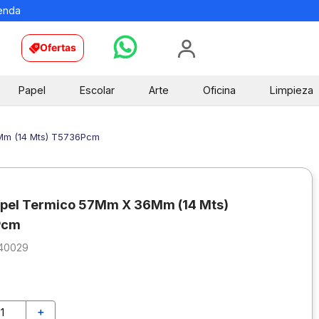
ienda
Ofertas
Papel
Escolar
Arte
Oficina
Limpieza
Mm (14 Mts) T5736Pcm
apel Termico 57Mm X 36Mm (14 Mts)
Pcm
140029
＋