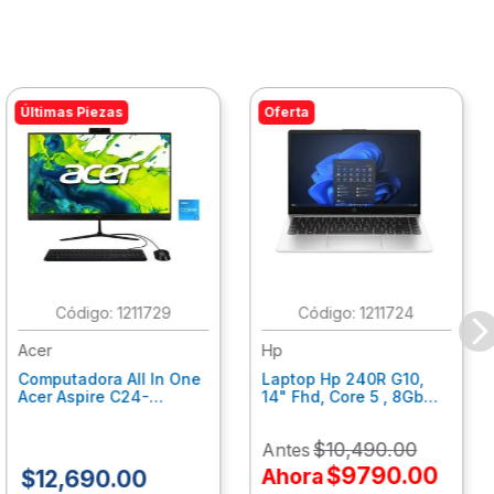
Últimas Piezas
Oferta
:
1211729
:
1211724
Acer
Hp
Computadora All In One
Laptop Hp 240R G10,
Acer Aspire C24-
14" Fhd, Core 5 , 8Gb
C242Nl, Ci3-1305U, 8Gb
Ram, 512Gb Ssd, Win11
Ram, 512Gb Ssd, 24"
Home B77C3Lt
$
10
,
490
.
00
Antes
Fhd, Win 11 Home
Dq.Bmjal.002
$
9790
.
00
Ahora
$
12
,
690
.
00