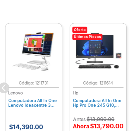
Oferta
Últimas Piezas
:
1211731
:
1211614
Lenovo
Hp
Computadora All In One
Computadora All In One
Lenovo Ideacentre 3
Hp Pro One 245 G10,
24Alc6, Amd Ryzen 5
Ryzen 3-7320U, 8Gb
7430U, 8Gb Ram, 256Gb
Ram, 512Gb Ssd, 23.8"
$
13
,
990
.
00
Antes
Ssd, 23.8", Win 11 Home
Fhd, Win11Home
F0G1014Ald
9P7K6La
$
13
,
790
.
00
Ahora
$
14
,
390
.
00