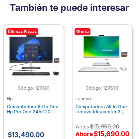
También te puede interesar
Últimas Piezas
Oferta
:
1211601
:
1211696
Hp
Lenovo
Computadora All In One
Computadora All In One
Hp Pro One 245 G10,
Lenovo Ideacenter 3 ,
Ryzen 3-7320U, 8Gb
Ryzen 7-7730U, 16Gb
Ram, 256Gb Ssd, 23.8"
Ram, 512Gb Ssd, 23.8"
$
15
,
990
.
00
Antes
Fhd, Win11Home
Fhd, Win11 Home
9P7K5La
F0G1014Nld
$
15
,
690
.
00
Ahora
$
13
,
490
.
00