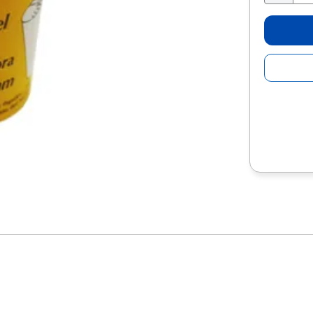
10
.
lapiz