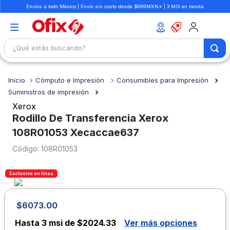
Envíos a todo México | Envío sin costo desde $999MXN* | 3 MSI en tienda
¿Qué estás buscando?
TÉRMINOS MÁS BUSCADOS
Cómputo e Impresión
Consumibles para Impresión
1
.
mochilas
Suministros de impresión
2
.
libretas
Xerox
Rodillo De Transferencia Xerox
3
.
cuaderno
108R01053 Xecaccae637
4
.
colores
:
108R01053
5
.
cuadernos
6
.
boligrafo
Exclusivo en línea
7
.
escolar
$
6073
.
00
8
.
sacapuntas
Hasta
3 msi de $2024.33
Ver más opciones
9
.
lapiz