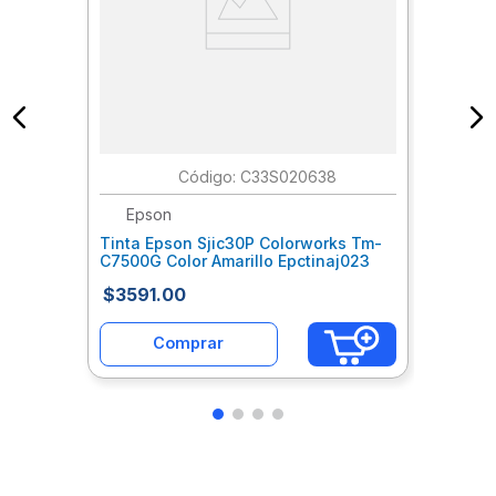
:
C33S020638
Epson
Tinta Epson Sjic30P Colorworks Tm-
C7500G Color Amarillo Epctinaj023
$
3591
.
00
Comprar