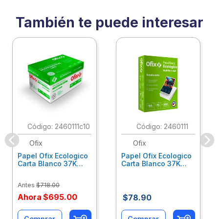
También te puede interesar
:
2460111c10
:
2460111
Ofix
Ofix
Papel Ofix Ecologico
Papel Ofix Ecologico
Carta Blanco 37K
Carta Blanco 37K
Caja 10 Paquetes Cta
C/500Hjs Cta Eco-
Eco-Ofix
Ofix
Antes
$
718
.
00
Ahora
$
695
.
00
$
78
.
90
Comprar
Comprar