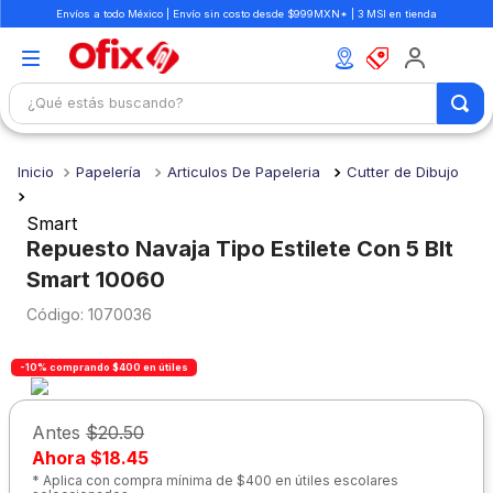
Envíos a todo México | Envío sin costo desde $999MXN* | 3 MSI en tienda
¿Qué estás buscando?
TÉRMINOS MÁS BUSCADOS
Papelería
Articulos De Papeleria
Cutter de Dibujo
1
.
mochilas
2
.
libretas
Smart
Repuesto Navaja Tipo Estilete Con 5 Blt
3
.
cuaderno
Smart 10060
4
.
cuadernos
:
1070036
5
.
colores
-10% comprando $400 en útiles
6
.
boligrafo
7
.
sacapuntas
Antes
$20.50
8
.
escolar
Ahora
$18.45
* Aplica con compra mínima de $400 en útiles escolares
9
.
escritorio