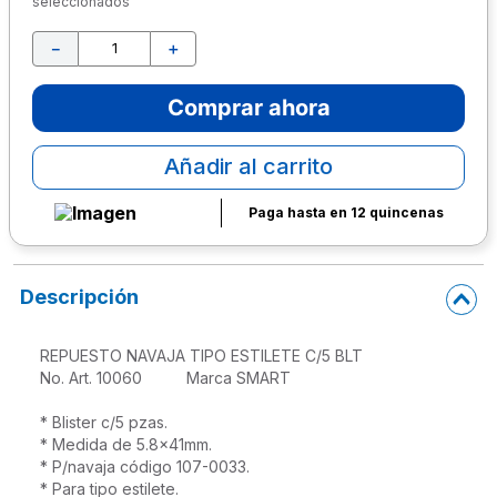
seleccionados
10
.
lapiz
－
＋
Comprar ahora
Añadir al carrito
Paga hasta en 12 quincenas
Descripción
REPUESTO NAVAJA TIPO ESTILETE C/5 BLT

No. Art. 10060          Marca SMART

* Blister c/5 pzas.

* Medida de 5.8x41mm.

* P/navaja código 107-0033.

* Para tipo estilete.