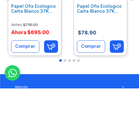
Papel Ofix Ecologico
Papel Ofix Ecologico
Carta Blanco 37K
Carta Blanco 37K
Caja 10 Paquetes Cta
C/500Hjs Cta Eco-
Eco-Ofix
Ofix
Antes
$
718
.
00
Ahora
$
695
.
00
$
78
.
90
Comprar
Comprar
Atención
+
Empresa
+
Preguntas
+
Privacidad
+
Garantía
+
Síguenos: