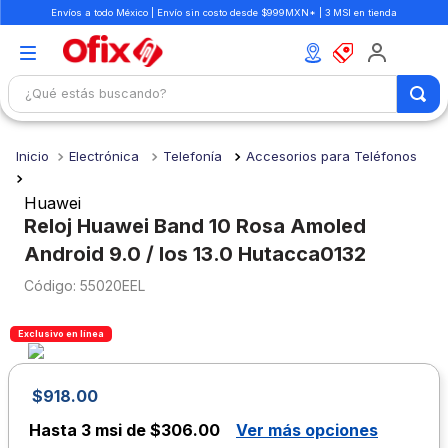
Envíos a todo México | Envío sin costo desde $999MXN* | 3 MSI en tienda
¿Qué estás buscando?
TÉRMINOS MÁS BUSCADOS
Electrónica
Telefonía
Accesorios para Teléfonos
1
.
mochilas
2
.
libretas
Huawei
Reloj Huawei Band 10 Rosa Amoled
3
.
cuaderno
Android 9.0 / Ios 13.0 Hutacca0132
4
.
cuadernos
:
55020EEL
5
.
colores
Exclusivo en línea
6
.
boligrafo
7
.
escolar
$
918
.
00
8
.
sacapuntas
Hasta
3 msi de $306.00
Ver más opciones
9
.
lapiz