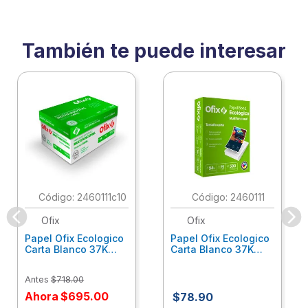
También te puede interesar
:
2460111c10
:
2460111
Ofix
Ofix
Papel Ofix Ecologico
Papel Ofix Ecologico
Carta Blanco 37K
Carta Blanco 37K
Caja 10 Paquetes Cta
C/500Hjs Cta Eco-
Eco-Ofix
Ofix
Antes
$
718
.
00
Ahora
$
695
.
00
$
78
.
90