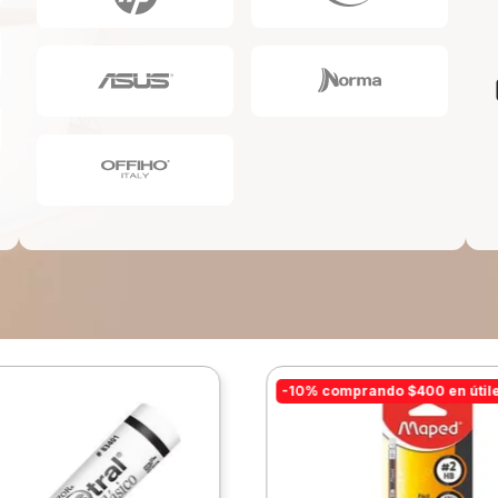
10
.
lapiz
-10% comprando $400 en útil