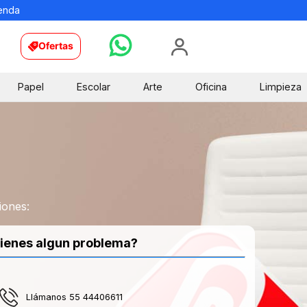
ienda
Ofertas
Papel
Escolar
Arte
Oficina
Limpieza
iones:
ienes algun problema?
Llámanos 55 44406611