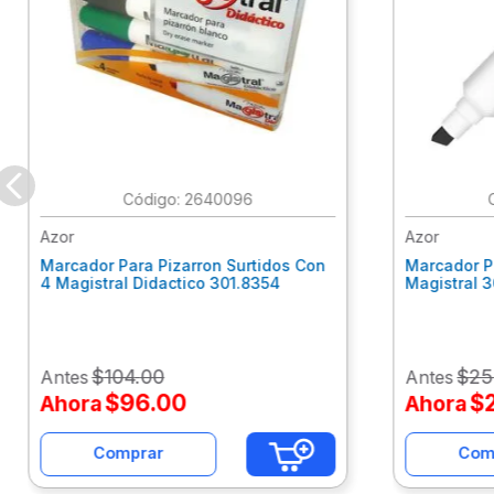
:
2640096
Azor
Azor
Marcador Para Pizarron Surtidos Con
Marcador P
4 Magistral Didactico 301.8354
Magistral 
$
104
.
00
$
25
Antes
Antes
$
96
.
00
$
Ahora
Ahora
Comprar
Com