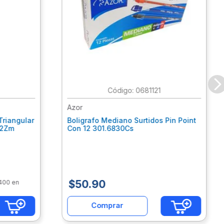
:
0681121
Azor
Triangular
Boligrafo Mediano Surtidos Pin Point
62Zm
Con 12 301.6830Cs
$
50
.
90
$400 en
Comprar