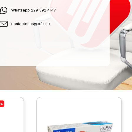
Whatsapp 229 392 4147
contactenos@ofix.mx
es