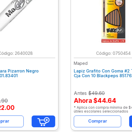
:
2640028
:
0750454
Maped
ara Pizarron Negro
Lapiz Grafito Con Goma #2 
301.83401
Cja Con 10 Blackpeps 8517
Antes
$49.60
Ahora
$44.64
.
90
22
.
00
* Aplica con compra mínima de 
útiles escolares seleccionados
prar
Comprar