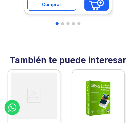
Comprar
También te puede interesar
:
2460111c10
:
2460111
Ofix
Ofix