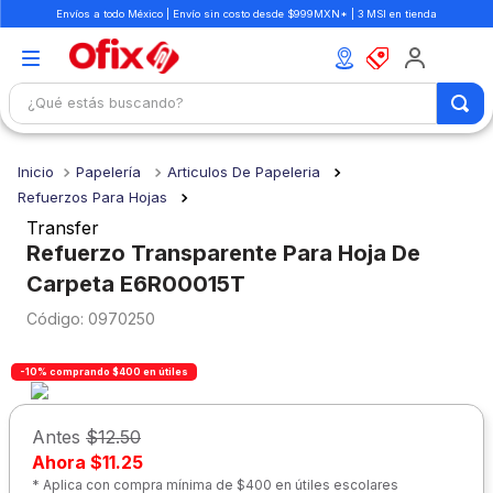
Envíos a todo México | Envío sin costo desde $999MXN* | 3 MSI en tienda
¿Qué estás buscando?
TÉRMINOS MÁS BUSCADOS
Papelería
Articulos De Papeleria
1
.
mochilas
Refuerzos Para Hojas
2
.
libretas
Transfer
Refuerzo Transparente Para Hoja De
3
.
cuaderno
Carpeta E6R00015T
4
.
cuadernos
:
0970250
5
.
colores
6
.
boligrafo
-10% comprando $400 en útiles
7
.
escolar
Antes
$12.50
8
.
sacapuntas
Ahora
$11.25
* Aplica con compra mínima de $400 en útiles escolares
9
.
lapiz