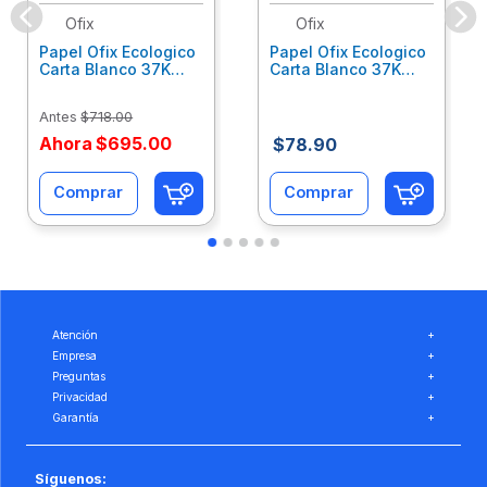
Ofix
Ofix
Papel Ofix Ecologico
Papel Ofix Ecologico
Carta Blanco 37K
Carta Blanco 37K
Caja 10 Paquetes Cta
C/500Hjs Cta Eco-
Eco-Ofix
Ofix
Antes
$
718
.
00
Ahora
$
695
.
00
$
78
.
90
Comprar
Comprar
Atención
+
Empresa
+
Preguntas
+
Privacidad
+
Garantía
+
Síguenos: