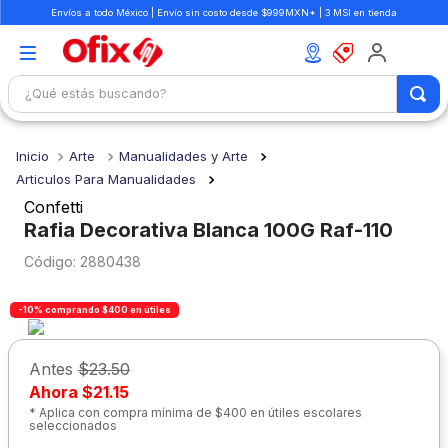
Envíos a todo México | Envío sin costo desde $999MXN* | 3 MSI en tienda
¿Qué estás buscando?
TÉRMINOS MÁS BUSCADOS
Arte
Manualidades y Arte
1
.
mochilas
Articulos Para Manualidades
2
.
libretas
Confetti
Rafia Decorativa Blanca 100G Raf-110
3
.
cuaderno
:
2880438
4
.
cuadernos
5
.
colores
-10% comprando $400 en útiles
6
.
boligrafo
Antes
$23.50
7
.
escritorio
Ahora
$21.15
8
.
sacapuntas
* Aplica con compra mínima de $400 en útiles escolares
seleccionados
9
.
escolar