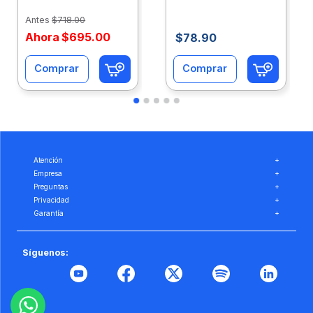
Caja 10 Paquetes Cta
C/500Hjs Cta Eco-
Eco-Ofix
Ofix
Antes
$
718
.
00
Ahora
$
695
.
00
$
78
.
90
Comprar
Comprar
Atención
+
Empresa
+
Preguntas
+
Privacidad
+
Garantía
+
Síguenos: