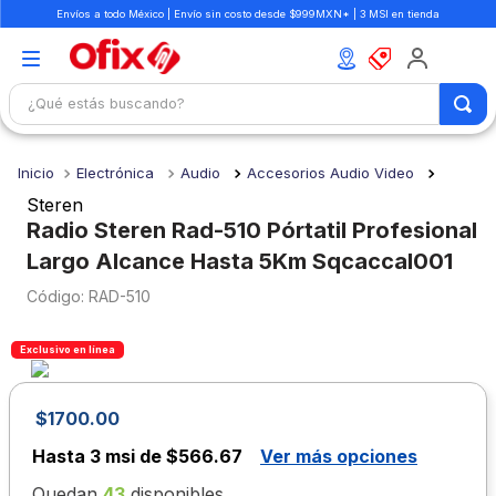
Envíos a todo México | Envío sin costo desde $999MXN* | 3 MSI en tienda
¿Qué estás buscando?
TÉRMINOS MÁS BUSCADOS
Electrónica
Audio
Accesorios Audio Video
1
.
mochilas
Steren
2
.
libretas
Radio Steren Rad-510 Pórtatil Profesional
Largo Alcance Hasta 5Km Sqcaccal001
3
.
cuaderno
:
RAD-510
4
.
colores
5
.
cuadernos
Exclusivo en línea
6
.
boligrafo
7
.
escolar
$
1700
.
00
8
.
sacapuntas
Hasta
3 msi de $566.67
Ver más opciones
9
.
lapiz
Quedan
43
disponibles