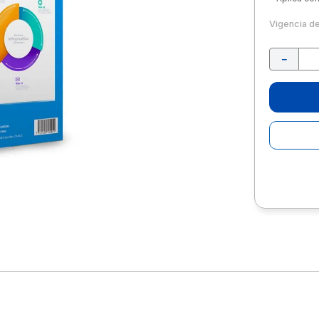
10
.
lapiz
Vigencia d
－