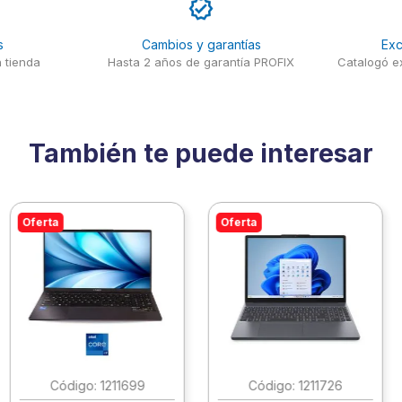
s
Cambios y garantías
Exc
 tienda
Hasta 2 años de garantía PROFIX
Catalogó ex
También te puede interesar
Oferta
Oferta
:
1211699
:
1211726