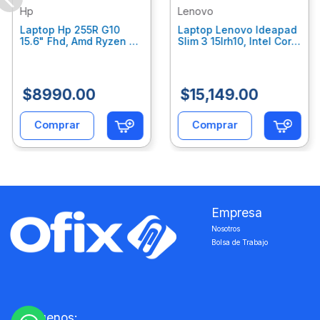
Hp
Lenovo
Laptop Hp 255R G10
Laptop Lenovo Ideapad
15.6" Fhd, Amd Ryzen 5
Slim 3 15Irh10, Intel Core
7535U, 8Gb Ram, 512Gb
I5-13420H, 24Gb Ram,
Ssd, Gráficos Radeon
512 Ssd Windows 11
660M, W11 Home, Color
Home 83K100Bulm
Plata C7Gn5At
$
8990
.
00
$
15
,
149
.
00
Comprar
Comprar
Empresa
Nosotros
Bolsa de Trabajo
‎ ‎
‎ ‎
Siguenos: