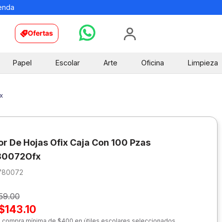
ienda
Ofertas
Papel
Escolar
Arte
Oficina
Limpieza
x
or De Hojas Ofix Caja Con 100 Pzas
80072Ofx
780072
59.00
$143.10
n compra mínima de $400 en útiles escolares seleccionados