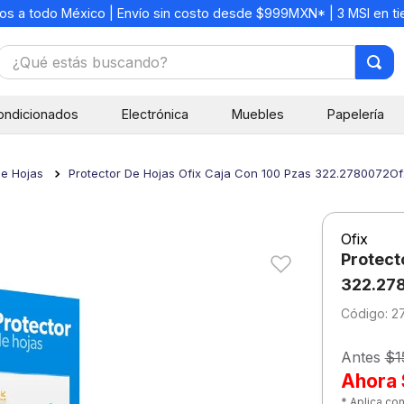
os a todo México | Envío sin costo desde $999MXN* | 3 MSI en t
¿Qué estás buscando?
TÉRMINOS MÁS BUSCADOS
ondicionados
Electrónica
Muebles
Papelería
1
.
mochilas
2
.
libretas
de Hojas
Protector De Hojas Ofix Caja Con 100 Pzas 322.2780072Of
3
.
cuaderno
4
.
cuadernos
Ofix
5
.
colores
Protect
6
.
boligrafo
322.27
:
2
7
.
escritorio
8
.
sacapuntas
Antes
$1
Ahora
9
.
escolar
* Aplica co