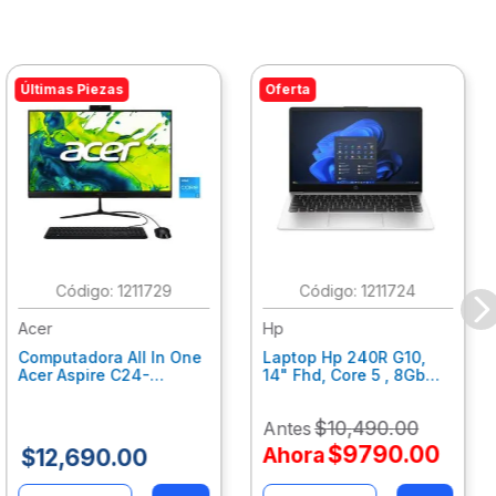
Últimas Piezas
Oferta
:
1211729
:
1211724
Acer
Hp
Computadora All In One
Laptop Hp 240R G10,
Acer Aspire C24-
14" Fhd, Core 5 , 8Gb
C242Nl, Ci3-1305U, 8Gb
Ram, 512Gb Ssd, Win11
Ram, 512Gb Ssd, 24"
Home B77C3Lt
$
10
,
490
.
00
Antes
Fhd, Win 11 Home
Dq.Bmjal.002
$
9790
.
00
Ahora
$
12
,
690
.
00