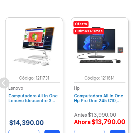
Oferta
Últimas Piezas
:
1211731
:
1211614
Lenovo
Hp
Computadora All In One
Computadora All In One
Lenovo Ideacentre 3
Hp Pro One 245 G10,
24Alc6, Amd Ryzen 5
Ryzen 3-7320U, 8Gb
7430U, 8Gb Ram, 256Gb
Ram, 512Gb Ssd, 23.8"
$
13
,
990
.
00
Antes
Ssd, 23.8", Win 11 Home
Fhd, Win11Home
F0G1014Ald
9P7K6La
$
13
,
790
.
00
Ahora
$
14
,
390
.
00