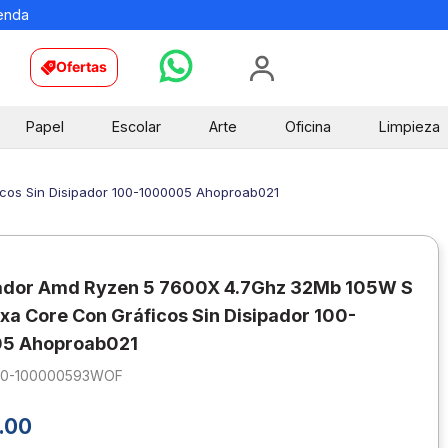
ienda
Ofertas
Papel
Escolar
Arte
Oficina
Limpieza
os Sin Disipador 100-1000005 Ahoproab021
ador Amd Ryzen 5 7600X 4.7Ghz 32Mb 105W S
a Core Con Gráficos Sin Disipador 100-
5 Ahoproab021
00-100000593WOF
.
00