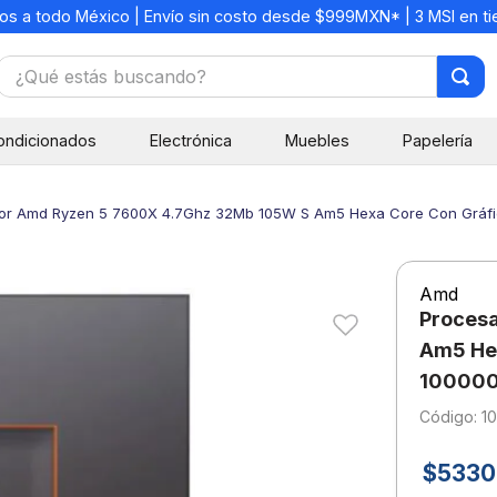
os a todo México | Envío sin costo desde $999MXN* | 3 MSI en t
¿Qué estás buscando?
TÉRMINOS MÁS BUSCADOS
ondicionados
Electrónica
Muebles
Papelería
1
.
mochilas
2
.
libretas
or Amd Ryzen 5 7600X 4.7Ghz 32Mb 105W S Am5 Hexa Core Con Gráfic
3
.
cuaderno
4
.
cuadernos
Amd
5
.
colores
Proces
6
.
boligrafo
Am5 Hex
100000
7
.
escritorio
:
1
8
.
sacapuntas
9
.
lapiz
$
5330