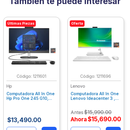
También te puede interesar
Últimas Piezas
Oferta
:
1211601
:
1211696
Hp
Lenovo
Computadora All In One
Computadora All In One
Hp Pro One 245 G10,
Lenovo Ideacenter 3 ,
Ryzen 3-7320U, 8Gb
Ryzen 7-7730U, 16Gb
Ram, 256Gb Ssd, 23.8"
Ram, 512Gb Ssd, 23.8"
$
15
,
990
.
00
Antes
Fhd, Win11Home
Fhd, Win11 Home
9P7K5La
F0G1014Nld
$
15
,
690
.
00
Ahora
$
13
,
490
.
00