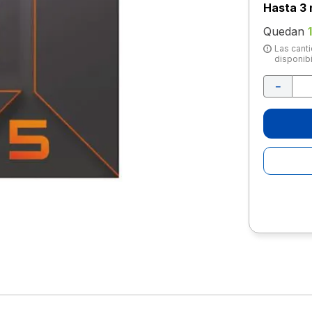
10
.
escolar
Hasta
3 
Quedan
Las canti
disponibi
－