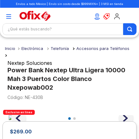
Envíos a todo México | Envío sin costo desde $999MXN* | 3 MSI en tienda
¿Qué estás buscando?
TÉRMINOS MÁS BUSCADOS
Electrónica
Telefonía
Accesorios para Teléfonos
1
.
mochilas
2
.
libretas
Nextep Soluciones
Power Bank Nextep Ultra Ligera 10000
3
.
cuaderno
Mah 3 Puertos Color Blanco
4
.
cuadernos
Nxepowab002
5
.
colores
:
NE-430B
6
.
boligrafo
Exclusivo en línea
7
.
escolar
8
.
sacapuntas
$
269
.
00
9
.
lapiz