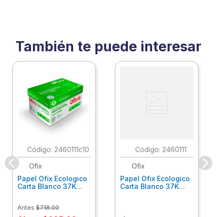
También te puede interesar
:
2460111c10
:
2460111
Ofix
Ofix
Papel Ofix Ecologico
Papel Ofix Ecologico
Carta Blanco 37K
Carta Blanco 37K
Caja 10 Paquetes Cta
C/500Hjs Cta Eco-
Eco-Ofix
Ofix
Antes
$
718
.
00