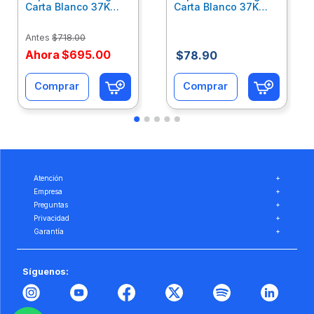
Carta Blanco 37K
Carta Blanco 37K
Caja 10 Paquetes Cta
C/500Hjs Cta Eco-
Eco-Ofix
Ofix
Antes
$
718
.
00
Ahora
$
695
.
00
$
78
.
90
Comprar
Comprar
Atención
+
Empresa
+
Preguntas
+
Privacidad
+
Garantía
+
Síguenos: