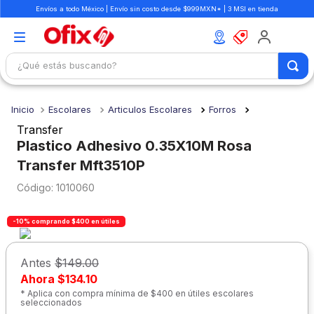
Envíos a todo México | Envío sin costo desde $999MXN* | 3 MSI en tienda
¿Qué estás buscando?
TÉRMINOS MÁS BUSCADOS
Escolares
Articulos Escolares
Forros
1
.
mochilas
Transfer
2
.
libretas
Plastico Adhesivo 0.35X10M Rosa
Transfer Mft3510P
3
.
cuaderno
:
1010060
4
.
cuadernos
5
.
colores
-10% comprando $400 en útiles
6
.
boligrafo
Antes
$149.00
7
.
escritorio
Ahora
$134.10
8
.
sacapuntas
* Aplica con compra mínima de $400 en útiles escolares
seleccionados
9
.
lapiz