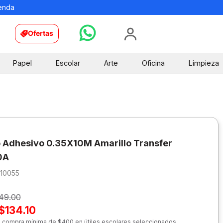
ienda
Ofertas
Papel
Escolar
Arte
Oficina
Limpieza
o Adhesivo 0.35X10M Amarillo Transfer
0A
010055
49.00
$134.10
n compra mínima de $400 en útiles escolares seleccionados