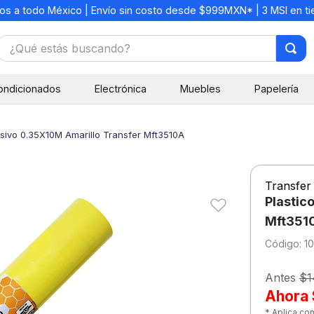
os a todo México | Envío sin costo desde $999MXN* | 3 MSI en t
¿Qué estás buscando?
TÉRMINOS MÁS BUSCADOS
ondicionados
Electrónica
Muebles
Papelería
1
.
mochilas
2
.
libretas
sivo 0.35X10M Amarillo Transfer Mft3510A
3
.
cuaderno
4
.
cuadernos
Transfer
5
.
colores
Plastic
6
.
boligrafo
Mft351
:
1
7
.
escritorio
8
.
sacapuntas
Antes
$1
Ahora
9
.
lapiz
* Aplica co