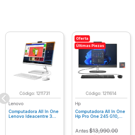
Oferta
Últimas Piezas
:
1211731
:
1211614
Lenovo
Hp
Computadora All In One
Computadora All In One
Lenovo Ideacentre 3
Hp Pro One 245 G10,
24Alc6, Amd Ryzen 5
Ryzen 3-7320U, 8Gb
7430U, 8Gb Ram, 256Gb
Ram, 512Gb Ssd, 23.8"
$
13
,
990
.
00
Antes
Ssd, 23.8", Win 11 Home
Fhd, Win11Home