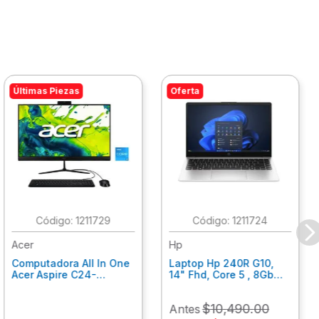
Últimas Piezas
Oferta
:
1211729
:
1211724
Acer
Hp
Computadora All In One
Laptop Hp 240R G10,
Acer Aspire C24-
14" Fhd, Core 5 , 8Gb
C242Nl, Ci3-1305U, 8Gb
Ram, 512Gb Ssd, Win11
Ram, 512Gb Ssd, 24"
Home B77C3Lt
$
10
,
490
.
00
Antes
Fhd, Win 11 Home