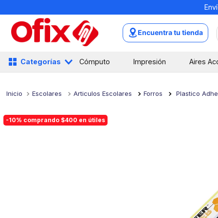
Enví
TÉRMINOS MÁS BUSCADOS
1
.
mochilas
Encuentra tu tienda
2
.
libretas
3
.
cuaderno
Categorías
Cómputo
Impresión
Aires Ac
4
.
cuadernos
5
.
colores
Escolares
Articulos Escolares
Forros
Plastico Adhe
6
.
boligrafo
-10% comprando $400 en útiles
7
.
escritorio
8
.
sacapuntas
9
.
lapiz
10
.
escolar