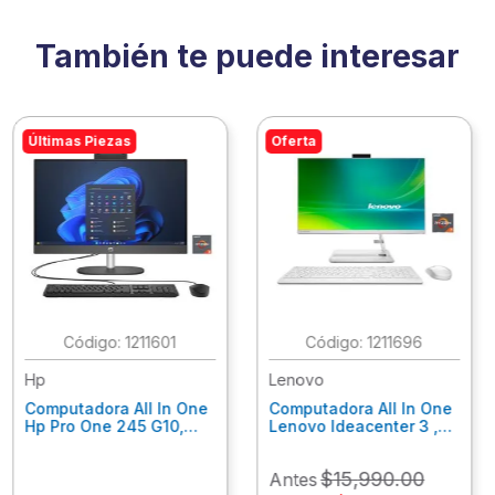
También te puede interesar
Últimas Piezas
Oferta
:
1211601
:
1211696
Hp
Lenovo
Computadora All In One
Computadora All In One
Hp Pro One 245 G10,
Lenovo Ideacenter 3 ,
Ryzen 3-7320U, 8Gb
Ryzen 7-7730U, 16Gb
Ram, 256Gb Ssd, 23.8"
Ram, 512Gb Ssd, 23.8"
$
15
,
990
.
00
Antes
Fhd, Win11Home
Fhd, Win11 Home