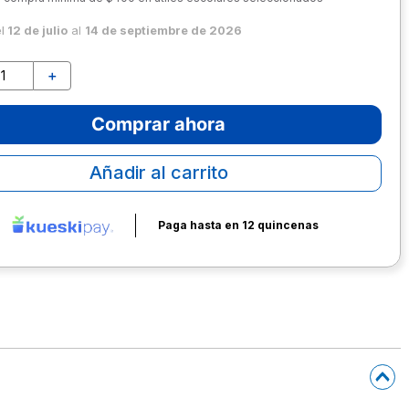
el
12 de julio
al
14 de septiembre de 2026
＋
Comprar ahora
Añadir al carrito
Paga hasta en 12 quincenas