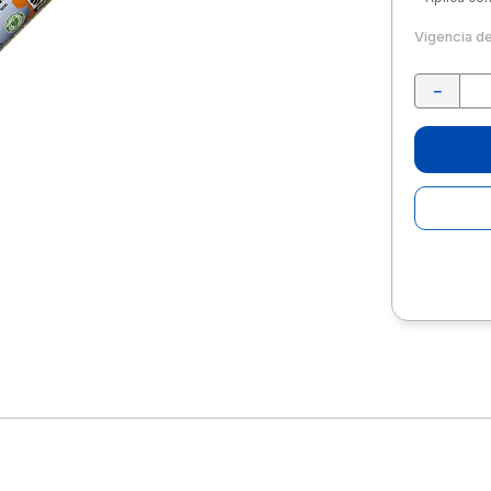
10
.
escolar
Vigencia d
－