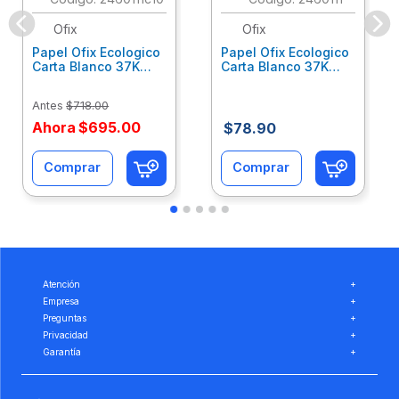
Ofix
Ofix
Papel Ofix Ecologico
Papel Ofix Ecologico
Carta Blanco 37K
Carta Blanco 37K
Caja 10 Paquetes Cta
C/500Hjs Cta Eco-
Eco-Ofix
Ofix
Antes
$
718
.
00
Ahora
$
695
.
00
$
78
.
90
Comprar
Comprar
Atención
+
Empresa
+
Preguntas
+
Privacidad
+
Garantía
+