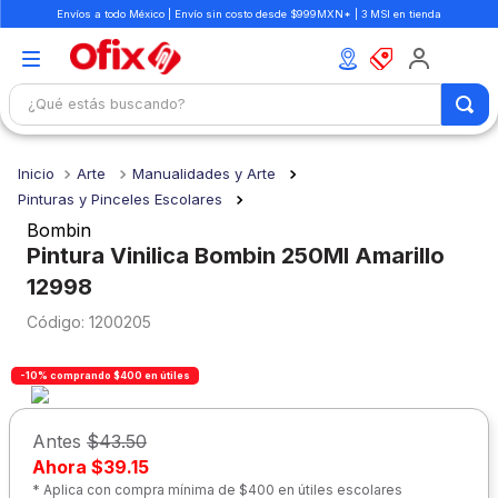
Envíos a todo México | Envío sin costo desde $999MXN* | 3 MSI en tienda
¿Qué estás buscando?
TÉRMINOS MÁS BUSCADOS
Arte
Manualidades y Arte
1
.
mochilas
Pinturas y Pinceles Escolares
2
.
libretas
Bombin
Pintura Vinilica Bombin 250Ml Amarillo
3
.
cuaderno
12998
4
.
cuadernos
:
1200205
5
.
colores
6
.
boligrafo
-10% comprando $400 en útiles
7
.
escritorio
Antes
$43.50
8
.
sacapuntas
Ahora
$39.15
* Aplica con compra mínima de $400 en útiles escolares
9
.
escolar