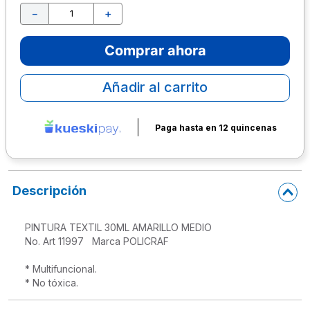
－
＋
10
.
lapiz
Comprar ahora
Añadir al carrito
Paga hasta en 12 quincenas
Descripción
PINTURA TEXTIL 30ML AMARILLO MEDIO

No. Art 11997   Marca POLICRAF 
* Multifuncional. 
* No tóxica.