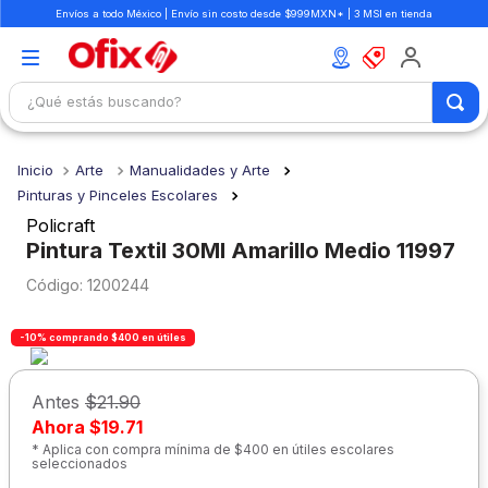
Envíos a todo México | Envío sin costo desde $999MXN* | 3 MSI en tienda
¿Qué estás buscando?
TÉRMINOS MÁS BUSCADOS
Arte
Manualidades y Arte
1
.
mochilas
Pinturas y Pinceles Escolares
2
.
libretas
Policraft
Pintura Textil 30Ml Amarillo Medio 11997
3
.
cuaderno
:
1200244
4
.
cuadernos
5
.
colores
-10% comprando $400 en útiles
6
.
boligrafo
Antes
$21.90
7
.
sacapuntas
Ahora
$19.71
8
.
escolar
* Aplica con compra mínima de $400 en útiles escolares
seleccionados
9
.
escritorio