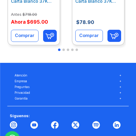
Carta Blanco 37K
Carta Blanco 37K
Caja 10 Paquetes Cta
C/500Hjs Cta Eco-
Eco-Ofix
Ofix
Antes
$
718
.
00
Ahora
$
695
.
00
$
78
.
90
Comprar
Comprar
Atención
+
Empresa
+
Preguntas
+
Privacidad
+
Garantía
+
Síguenos: